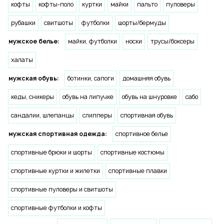
кофты
кофты-поло
куртки
майки
пальто
пуловеры
рубашки
свитшоты
футболки
шорты/бермуды
мужское белье:
майки, футболки
носки
трусы/боксеры
халаты
мужская обувь:
ботинки, сапоги
домашняя обувь
кеды, сникеры
обувь на липучке
обувь на шнуровке
сабо
сандалии, шлепанцы
слипперы
спортивная обувь
мужская спортивная одежда:
спортивное белье
спортивные брюки и шорты
спортивные костюмы
спортивные куртки и жилетки
спортивные плавки
спортивные пуловеры и свитшоты
спортивные футболки и кофты