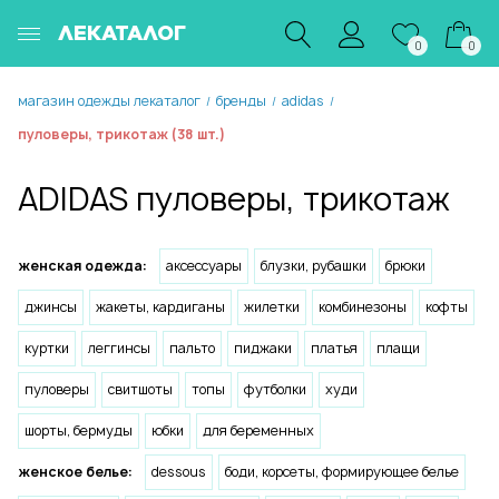
ЛЕКАТАЛОГ
0
0
магазин одежды лекаталог
бренды
adidas
/
/
/
пуловеры, трикотаж (38 шт.)
ADIDAS пуловеры, трикотаж
женская одежда:
аксессуары
блузки, рубашки
брюки
джинсы
жакеты, кардиганы
жилетки
комбинезоны
кофты
куртки
леггинсы
пальто
пиджаки
платья
плащи
пуловеры
свитшоты
топы
футболки
худи
шорты, бермуды
юбки
для беременных
женское белье:
dessous
боди, корсеты, формирующее белье