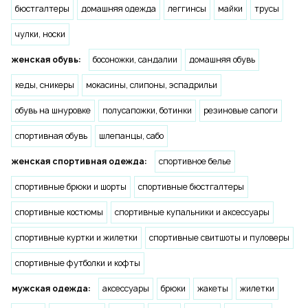
бюстгалтеры
домашняя одежда
леггинсы
майки
трусы
чулки, носки
женская обувь:
босоножки, сандалии
домашняя обувь
кеды, сникеры
мокасины, слипоны, эспадрильи
обувь на шнуровке
полусапожки, ботинки
резиновые сапоги
спортивная обувь
шлепанцы, сабо
женская спортивная одежда:
спортивное белье
спортивные брюки и шорты
спортивные бюстгалтеры
спортивные костюмы
спортивные купальники и аксессуары
спортивные куртки и жилетки
спортивные свитшоты и пуловеры
спортивные футболки и кофты
мужская одежда:
аксессуары
брюки
жакеты
жилетки