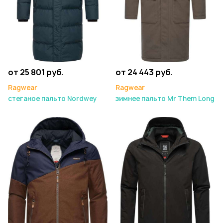
от 25 801 руб.
от 24 443 руб.
Ragwear
Ragwear
стеганое пальто Nordwey
зимнее пальто Mr Them Long