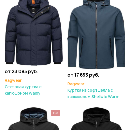
от 23 085 руб.
от 17 653 руб.
Ragwear
Ragwear
Стеганая куртка с
Куртка из софтшелла с
капюшоном Walby
капюшоном Shellwie Warm
13%