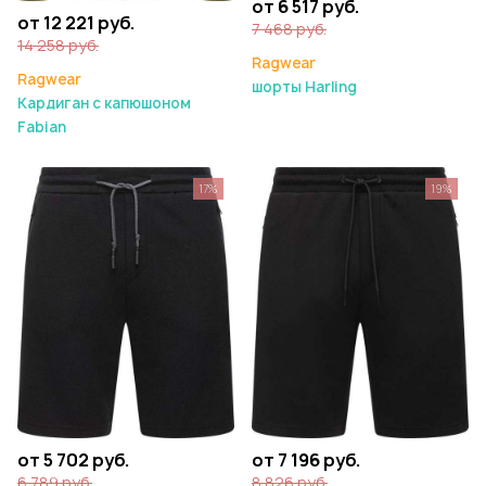
от 6 517 руб.
от 12 221 руб.
7 468 руб.
14 258 руб.
Ragwear
Ragwear
шорты Harling
Кардиган с капюшоном
Fabian
17%
19%
от 5 702 руб.
от 7 196 руб.
6 789 руб.
8 826 руб.