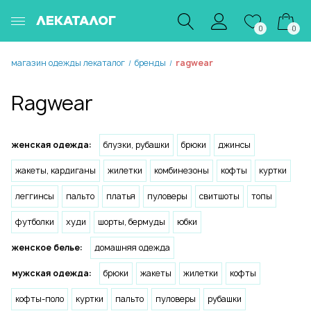
ЛЕКАТАЛОГ
0
0
магазин одежды лекаталог
бренды
ragwear
/
/
Ragwear
женская одежда:
блузки, рубашки
брюки
джинсы
жакеты, кардиганы
жилетки
комбинезоны
кофты
куртки
леггинсы
пальто
платья
пуловеры
свитшоты
топы
футболки
худи
шорты, бермуды
юбки
женское белье:
домашняя одежда
мужская одежда:
брюки
жакеты
жилетки
кофты
кофты-поло
куртки
пальто
пуловеры
рубашки