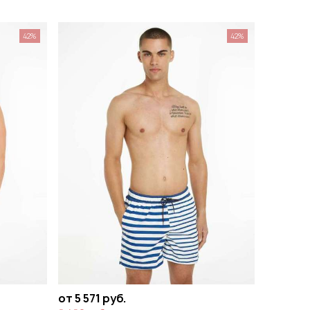
42%
42%
от 5 571 руб.