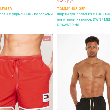
.
9 492 руб.
LFIGER
TOMMY HILFIGER
орты с фирменными полосками
Шорты для плавания с вышиты
логотипом на поясе. DW SF M
DRAWSTRING
42%