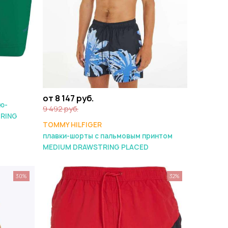
от 8 147 руб.
ю-
9 492 руб.
TRING
TOMMY HILFIGER
плавки-шорты с пальмовым принтом
MEDIUM DRAWSTRING PLACED
30%
32%