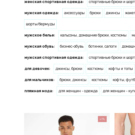
женская спортивная одежда:
спортивные брюки и шор
мужская одежда:
аксессуары
брюки
джинсы
жаке
шорты/бермуды
мужское белье:
кальсоны, домашние брюки, костюмы
м
мужская обувь:
бизнес-обувь
ботинки, сапоги
домашн
мужская спортивная одежда:
спортивные брюки и шор
для девочек:
джинсы, брюки
костюмы
кофты и топы
для мальчиков:
брюки, джинсы
костюмы
кофты, футб
пляжная мода:
для женщин - одежда
для женщин - ку
41%