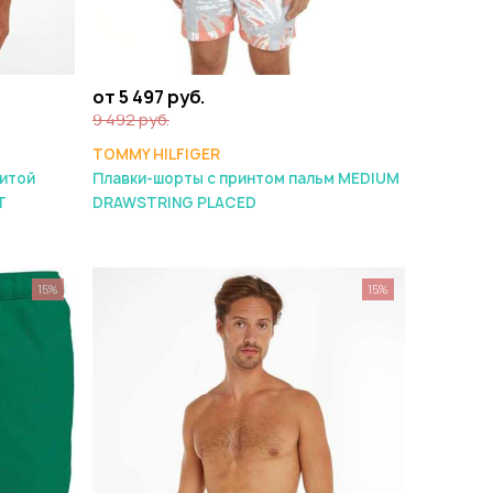
от 5 497 руб.
9 492 руб.
TOMMY HILFIGER
нитой
Плавки-шорты с принтом пальм MEDIUM
T
DRAWSTRING PLACED
15%
15%