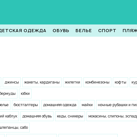
ДЕТСКАЯ ОДЕЖДА
ОБУВЬ
БЕЛЬЕ
СПОРТ
ПЛЯ
джинсы
жакеты, кардиганы
жилетки
комбинезоны
кофты
ку
 бермуды
юбки
белье
бюстгалтеры
домашняя одежда
майки
ночные рубашки и п
ий каблук
домашняя обувь
кеды, сникеры
мокасины, слипоны, эспад
шлепанцы, сабо