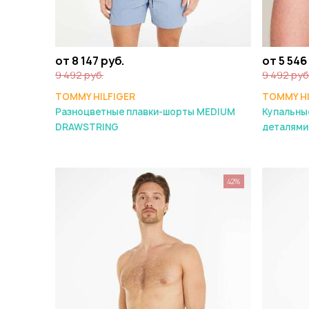
от 8 147 руб.
от 5 546
9 492 руб.
9 492 руб
TOMMY HILFIGER
TOMMY HI
Разноцветные плавки-шорты MEDIUM
Купальны
DRAWSTRING
деталями
42%