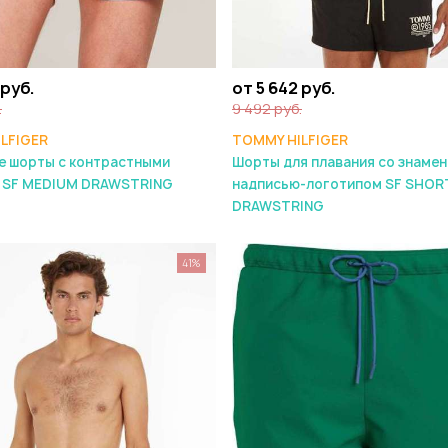
 руб.
от 5 642 руб.
.
9 492 руб.
LFIGER
TOMMY HILFIGER
е шорты с контрастными
Шорты для плавания со знаме
 SF MEDIUM DRAWSTRING
надписью-логотипом SF SHOR
DRAWSTRING
41%