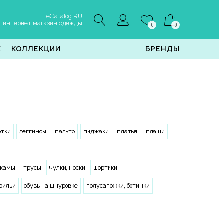
LeCatalog.RU
интернет магазин одежды
0
0
Ж
КОЛЛЕКЦИИ
БРЕНДЫ
ртки
леггинсы
пальто
пиджаки
платья
плащи
ижамы
трусы
чулки, носки
шортики
рильи
обувь на шнуровке
полусапожки, ботинки