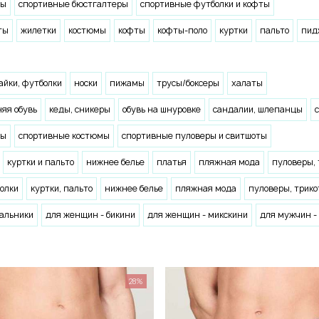
ты
спортивные бюстгалтеры
спортивные футболки и кофты
ты
жилетки
костюмы
кофты
кофты-поло
куртки
пальто
пид
айки, футболки
носки
пижамы
трусы/боксеры
халаты
яя обувь
кеды, сникеры
обувь на шнуровке
сандалии, шлепанцы
ты
спортивные костюмы
спортивные пуловеры и свитшоты
куртки и пальто
нижнее белье
платья
пляжная мода
пуловеры,
олки
куртки, пальто
нижнее белье
пляжная мода
пуловеры, трик
пальники
для женщин - бикини
для женщин - микскини
для мужчин -
28%