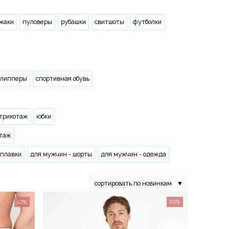
жаки
пуловеры
рубашки
свитшоты
футболки
слипперы
спортивная обувь
 трикотаж
юбки
отаж
 плавки
для мужчин - шорты
для мужчин - одежда
сортировать по новинкам
▼
42%
30%