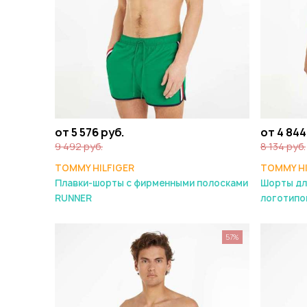
от 5 576 руб.
от 4 844
9 492 руб.
8 134 руб.
TOMMY HILFIGER
TOMMY HI
Плавки-шорты с фирменными полосками
Шорты дл
RUNNER
логотипо
57%