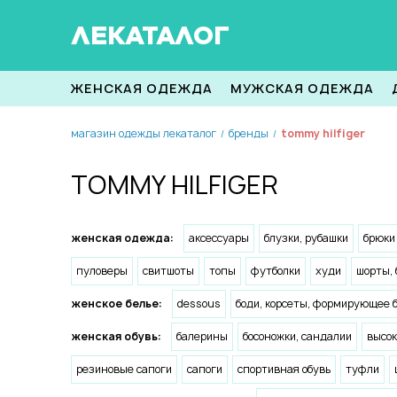
ЛЕКАТАЛОГ
ЖЕНСКАЯ ОДЕЖДА
МУЖСКАЯ ОДЕЖДА
магазин одежды лекаталог
бренды
tommy hilfiger
/
/
TOMMY HILFIGER
женская одежда:
аксессуары
блузки, рубашки
брюки
пуловеры
свитшоты
топы
футболки
худи
шорты,
женское белье:
dessous
боди, корсеты, формирующее 
женская обувь:
балерины
босоножки, сандалии
высок
резиновые сапоги
сапоги
спортивная обувь
туфли