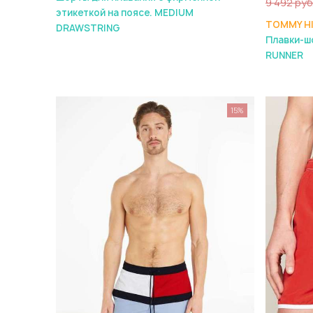
9 492 руб
этикеткой на поясе. MEDIUM
TOMMY HI
DRAWSTRING
Плавки-ш
RUNNER
15%