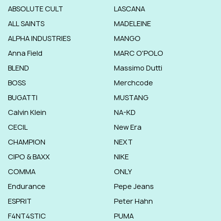
ABSOLUTE CULT
LASCANA
ALL SAINTS
MADELEINE
ALPHA INDUSTRIES
MANGO
Anna Field
MARC O'POLO
BLEND
Massimo Dutti
BOSS
Merchcode
BUGATTI
MUSTANG
Calvin Klein
NA-KD
CECIL
New Era
CHAMPION
NEXT
CIPO & BAXX
NIKE
COMMA
ONLY
Endurance
Pepe Jeans
ESPRIT
Peter Hahn
F4NT4STIC
PUMA