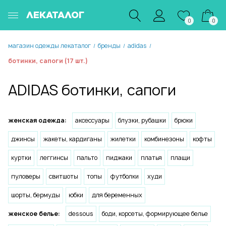
ЛЕКАТАЛОГ
0
0
магазин одежды лекаталог
бренды
adidas
/
/
/
ботинки, сапоги (17 шт.)
ADIDAS ботинки, сапоги
женская одежда:
аксессуары
блузки, рубашки
брюки
джинсы
жакеты, кардиганы
жилетки
комбинезоны
кофты
куртки
леггинсы
пальто
пиджаки
платья
плащи
пуловеры
свитшоты
топы
футболки
худи
шорты, бермуды
юбки
для беременных
женское белье:
dessous
боди, корсеты, формирующее белье