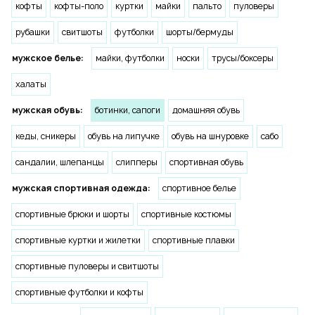
кофты
кофты-поло
куртки
майки
пальто
пуловеры
рубашки
свитшоты
футболки
шорты/бермуды
мужское белье:
майки, футболки
носки
трусы/боксеры
халаты
мужская обувь:
ботинки, сапоги
домашняя обувь
кеды, сникеры
обувь на липучке
обувь на шнуровке
сабо
сандалии, шлепанцы
слипперы
спортивная обувь
мужская спортивная одежда:
спортивное белье
спортивные брюки и шорты
спортивные костюмы
спортивные куртки и жилетки
спортивные плавки
спортивные пуловеры и свитшоты
спортивные футболки и кофты