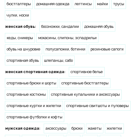
бюстгалтеры
домашняя одежда
леггинсы
майки
трусы
чулки, носки
женская обувь:
босоножки, сандалии
домашняя обувь
кеды, сникеры
мокасины, слипоны, эспадрильи
обувь на шнуровке
полусапожки, ботинки
резиновые сапоги
спортивная обувь
шлепанцы, сабо
женская спортивная одежда:
спортивное белье
спортивные брюки и шорты
спортивные бюстгалтеры
спортивные костюмы
спортивные купальники и аксессуары
спортивные куртки и жилетки
спортивные свитшоты и пуловеры
спортивные футболки и кофты
мужская одежда:
аксессуары
брюки
жакеты
жилетки