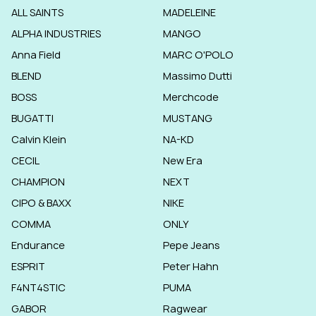
ALL SAINTS
MADELEINE
ALPHA INDUSTRIES
MANGO
Anna Field
MARC O'POLO
BLEND
Massimo Dutti
BOSS
Merchcode
BUGATTI
MUSTANG
Calvin Klein
NA-KD
CECIL
New Era
CHAMPION
NEXT
CIPO & BAXX
NIKE
COMMA
ONLY
Endurance
Pepe Jeans
ESPRIT
Peter Hahn
F4NT4STIC
PUMA
GABOR
Ragwear