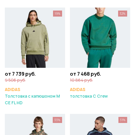
19%
32%
от 7 739 руб.
от 7 468 руб.
9 506 руб.
10 864 руб.
ADIDAS
ADIDAS
Толстовка с капюшоном M
толстовка C Crew
CE FL HD
33%
31%