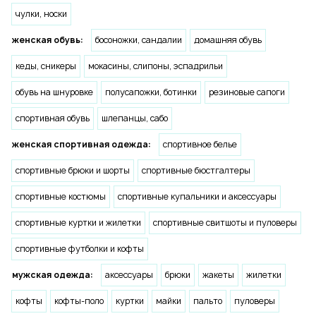
чулки, носки
женская обувь:
босоножки, сандалии
домашняя обувь
кеды, сникеры
мокасины, слипоны, эспадрильи
обувь на шнуровке
полусапожки, ботинки
резиновые сапоги
спортивная обувь
шлепанцы, сабо
женская спортивная одежда:
спортивное белье
спортивные брюки и шорты
спортивные бюстгалтеры
спортивные костюмы
спортивные купальники и аксессуары
спортивные куртки и жилетки
спортивные свитшоты и пуловеры
спортивные футболки и кофты
мужская одежда:
аксессуары
брюки
жакеты
жилетки
кофты
кофты-поло
куртки
майки
пальто
пуловеры