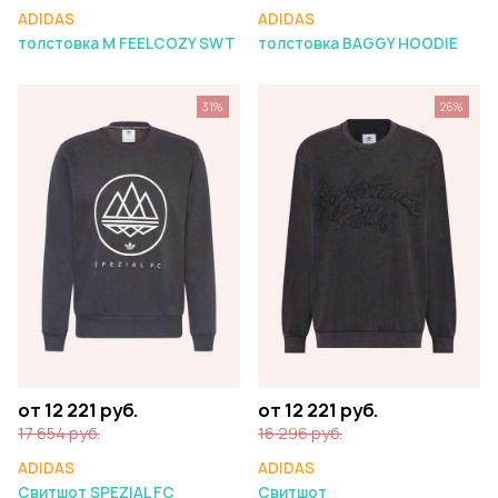
ADIDAS
ADIDAS
толстовка M FEELCOZY SWT
толстовка BAGGY HOODIE
31%
26%
от 12 221 руб.
от 12 221 руб.
17 654 руб.
16 296 руб.
ADIDAS
ADIDAS
Свитшот SPEZIAL FC
Свитшот