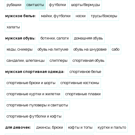
рубашки
свитшоты
футболки
шорты/бермуды
мужское белье:
майки, футболки
носки
трусы/боксеры
халаты
мужская обувь:
ботинки, сапоги
домашняя обувь
кеды, сникеры
обувь на липучке
обувь на шнуровке
сабо
сандалии, шлепанцы
слипперы
спортивная обувь
мужская спортивная одежда:
спортивное белье
спортивные брюки и шорты
спортивные костюмы
спортивные куртки и жилетки
спортивные плавки
спортивные пуловеры и свитшоты
спортивные футболки и кофты
для девочек:
джинсы, брюки
кофты и топы
куртки и пальто