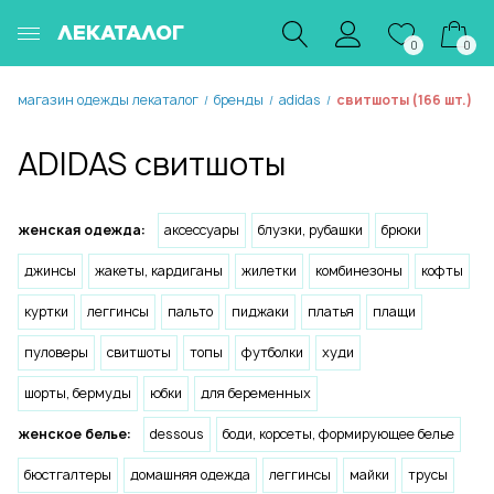
ЛЕКАТАЛОГ
0
0
магазин одежды лекаталог
бренды
adidas
свитшоты (166 шт.)
/
/
/
ADIDAS свитшоты
женская одежда:
аксессуары
блузки, рубашки
брюки
джинсы
жакеты, кардиганы
жилетки
комбинезоны
кофты
куртки
леггинсы
пальто
пиджаки
платья
плащи
пуловеры
свитшоты
топы
футболки
худи
шорты, бермуды
юбки
для беременных
женское белье:
dessous
боди, корсеты, формирующее белье
бюстгалтеры
домашняя одежда
леггинсы
майки
трусы