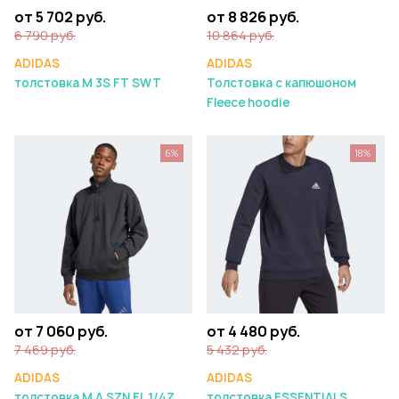
от 5 702 руб.
от 8 826 руб.
6 790 руб.
10 864 руб.
ADIDAS
ADIDAS
толстовка M 3S FT SWT
Толстовка с капюшоном
Fleece hoodie
6%
18%
от 7 060 руб.
от 4 480 руб.
7 469 руб.
5 432 руб.
ADIDAS
ADIDAS
толстовка M A SZN FL 1/4Z
толстовка ESSENTIALS