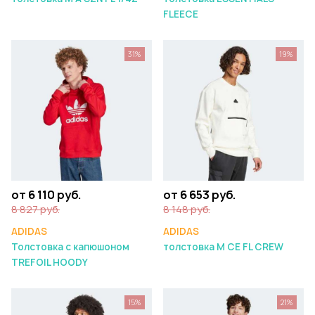
FLEECE
31%
19%
от 6 110 руб.
от 6 653 руб.
8 827 руб.
8 148 руб.
ADIDAS
ADIDAS
Толстовка с капюшоном
толстовка M CE FL CREW
TREFOIL HOODY
15%
21%