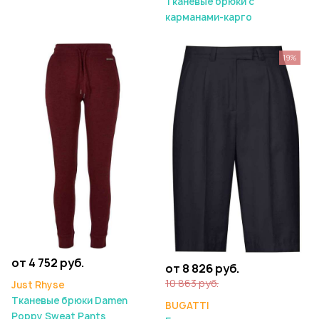
Тканевые брюки с
карманами-карго
19%
от 4 752 руб.
от 8 826 руб.
10 863 руб.
Just Rhyse
Тканевые брюки Damen
BUGATTI
Poppy Sweat Pants