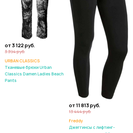
от 3 122 руб.
3 394 руб.
URBAN CLASSICS
Тканевые брюки Urban
Classics Damen Ladies Beach
Pants
от 11 813 руб.
13 444 руб.
Freddy
Джеггинсы с лифтинг-