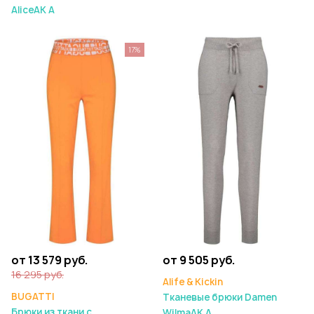
AliceAK A
17%
от 13 579 руб.
от 9 505 руб.
16 295 руб.
Alife & Kickin
BUGATTI
Тканевые брюки Damen
Брюки из ткани с
WilmaAK A