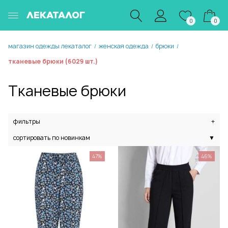
ЛЕКАТАЛОГ
0
0
магазин одежды лекаталог
женская одежда
брюки
/
/
/
тканевые брюки (6029 шт.)
Тканевые брюки
фильтры
+
сортировать по новинкам
▼
47%
46%