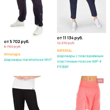
от 11 134 руб.
от 5 702 руб.
12 215 руб.
6 789 руб.
IMPERIAL
Winshape
Шаровары с повседневным
Шаровары Haremshose WH7
эластичным поясом IMP-8
P31BBF
16%