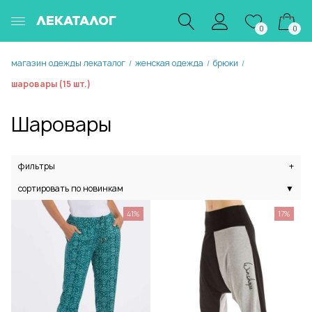
ЛЕКАТАЛОГ
0
0
магазин одежды лекаталог
женская одежда
брюки
/
/
/
шаровары (15 шт.)
Шаровары
фильтры
+
сортировать по новинкам
▼
41%
17%