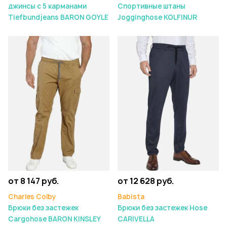
джинсы с 5 карманами
Спортивные штаны
Tiefbundjeans BARON GOYLE
Jogginghose KOLFINUR
от 8 147 руб.
от 12 628 руб.
Charles Colby
Babista
Брюки без застежек
Брюки без застежек Hose
Cargohose BARON KINSLEY
CARIVELLA