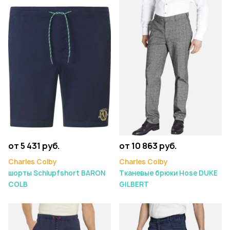
от 5 431 руб.
от 10 863 руб.
Charles Colby
Charles Colby
шорты Schlupfshort BARON
Тканевые брюки Hose DUKE
COLB
GILBERT