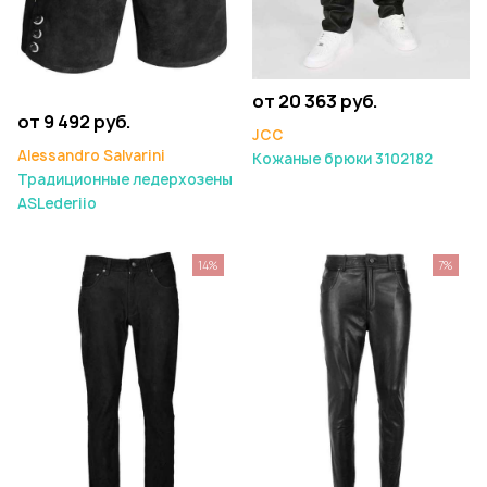
от 20 363 руб.
от 9 492 руб.
JCC
Alessandro Salvarini
Кожаные брюки 3102182
Традиционные ледерхозены
ASLederiio
14%
7%