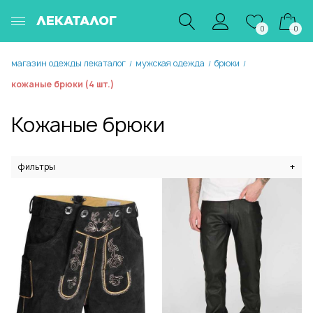
ЛЕКАТАЛОГ
0
0
магазин одежды лекаталог
мужская одежда
брюки
/
/
/
кожаные брюки (4 шт.)
Кожаные брюки
фильтры
+