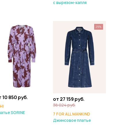
с вырезом-капля
29%
т 10 850 руб.
от 27 159 руб.
38 024 руб.
HI
атье SORINE
7 FOR ALL MANKIND
Джинсовое платье