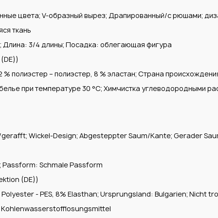
ные цвета; V-образный вырез; Драпированный/с рюшами; диза
яся ткань
; Длина: 3/4 длины; Посадка: облегающая фигура
 (DE))
 % полиэстер – полиэстер, 8 % эластан; Страна происхождения
е белье при температуре 30 °C; Химчистка углеводородными ра
t/gerafft; Wickel-Design; Abgesteppter Saum/Kante; Gerader Saum;
ng; Passform: Schmale Passform
ektion (DE))
 Polyester - PES, 8% Elasthan; Ursprungsland: Bulgarien; Nicht tr
t Kohlenwasserstofflosungsmittel