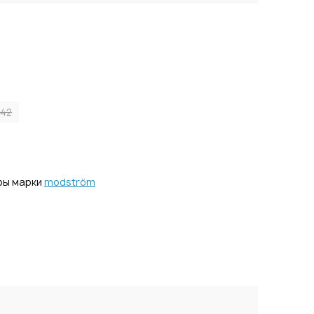
42
ры марки
modström