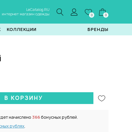
LeCatalog.RU
интернет магазин одежды
0
0
Ж
КОЛЛЕКЦИИ
БРЕНДЫ
i
.
В КОРЗИНУ
удет начислено
366
бонусных рублей.
сных рублях
.