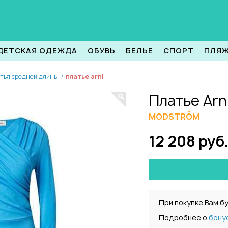
ДЕТСКАЯ ОДЕЖДА
ОБУВЬ
БЕЛЬЕ
СПОРТ
ПЛЯ
тья средней длины
платье arni
/
Платье Arn
MODSTRÖM
12 208 руб
При покупке Вам б
Подробнее о
бону