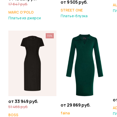
от 9 505 руб.
17 647 руб.
AL
STREET ONE
Пл
MARC O'POLO
Платье-блузка
Платье из джерси
35%
о
от 33 949 руб.
от 29 869 руб.
51 468 руб.
A
faina
П
BOSS