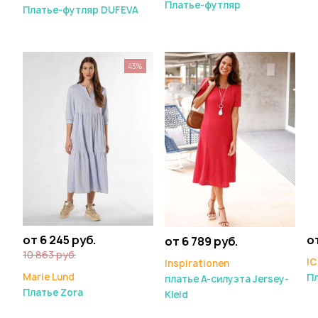
Платье-футляр
Платье-футляр DUFEVA
43%
от 6 245 руб.
о
от 6 789 руб.
10 863 руб.
IC
Inspirationen
Marie Lund
Пл
платье А-силуэта Jersey-
Платье Zora
Kleid