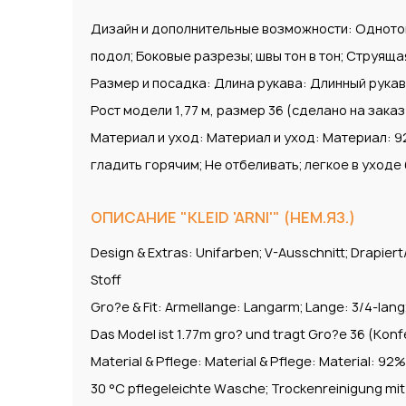
Дизайн и дополнительные возможности: Однотон
подол; Боковые разрезы; швы тон в тон; Струяща
Размер и посадка: Длина рукава: Длинный рукав
Рост модели 1,77 м, размер 36 (сделано на заказ
Материал и уход: Материал и уход: Материал: 92
гладить горячим; Не отбеливать; легкое в уход
ОПИСАНИЕ "KLEID 'ARNI'" (НЕМ.ЯЗ.)
Design & Extras: Unifarben; V-Ausschnitt; Drapier
Stoff
Gro?e & Fit: Armellange: Langarm; Lange: 3/4-la
Das Model ist 1.77m gro? und tragt Gro?e 36 (Konf
Material & Pflege: Material & Pflege: Material: 92%
30 °C pflegeleichte Wasche; Trockenreinigung mi