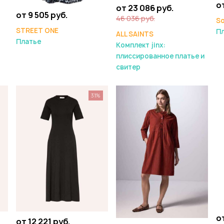
о
от 23 086 руб.
от 9 505 руб.
46 036 руб.
So
STREET ONE
Пл
ALL SAINTS
Платье
Комплект jinx:
плиссированное платье и
свитер
31%
от
от 12 221 руб.