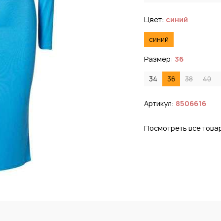
Цвет:
синий
синий
Размер:
36
34
36
38
40
Артикул:
8506616
Посмотреть все това