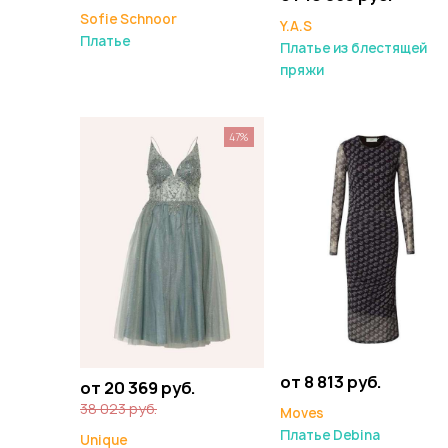
Sofie Schnoor
Y.A.S
Платье
Платье из блестящей
пряжи
47%
от 8 813 руб.
от 20 369 руб.
38 023 руб.
Moves
Платье Debina
Unique