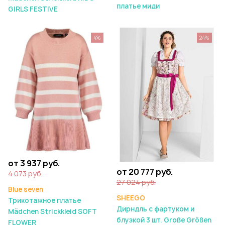
платье миди
GIRLS FESTIVE
4%
24%
от 3 937 руб.
от 20 777 руб.
4 073 руб.
27 024 руб.
Blue seven
SHEEGO
Трикотажное платье
Дирндль с фартуком и
Mädchen Strickkleid SOFT
блузкой 3 шт. Große Größen
FLOWER