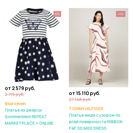
6%
45%
от 2 579 руб.
от 15 110 руб.
2 715 руб.
27 146 руб.
Blue seven
TOMMY HILFIGER
Платье из джерси
Платье миди с узором по
Sommerkleid REPEAT
всей поверхности RIBBON
MARKETPLACE + ONLINE
F&F SS MIDI DRESS