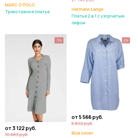
MARC O'POLO
Hermann Lange
Трикотажное платье
Платье 2 в 1 с узорчатым
лифом
72%
6%
от 5 566 руб.
5 892 руб.
от 3 122 руб.
Blue seven
10 863 руб.