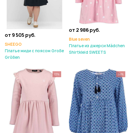
от 2 986 руб.
от 9 505 руб.
Blue seven
SHEEGO
Платье из джерси Mädchen
Платье миди с поясом Große
Shirtkleid SWEETS
Größen
13%
44%