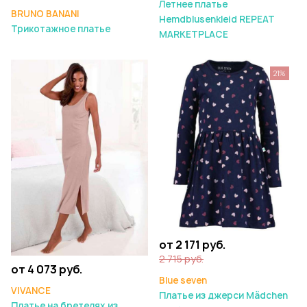
Летнее платье
BRUNO BANANI
Hemdblusenkleid REPEAT
Трикотажное платье
MARKETPLACE
21%
от 2 171 руб.
2 715 руб.
от 4 073 руб.
Blue seven
VIVANCE
Платье из джерси Mädchen
Платье на бретелях из