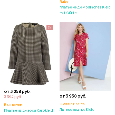
Rabe
платье миди Modisches Kleid
mit Gürtel
5%
от 3 258 руб.
от 3 938 руб.
3 394 руб.
Classic Basics
Blue seven
Летнее платье Kleid
Платье из джерси Karokleid