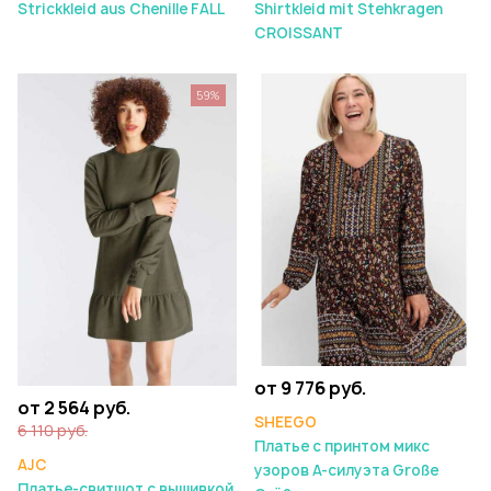
Strickkleid aus Chenille FALL
Shirtkleid mit Stehkragen
CROISSANT
59%
от 9 776 руб.
от 2 564 руб.
SHEEGO
6 110 руб.
Платье с принтом микс
AJC
узоров А-силуэта Große
Платье-свитшот с вышивкой