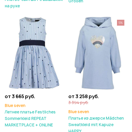
Größen
на руке
5%
от 3 665 руб.
от 3 258 руб.
3 394 руб.
Blue seven
Blue seven
Летнее платье Festliches
Платье из джерси Mädchen
Sommerkleid REPEAT
Sweatkleid mit Kapuze
MARKETPLACE + ONLINE
HAPPY