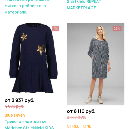
Shirtkleid REPEAT
мягкого ребристого
MARKETPLACE
материала.
4%
26%
от 3 937 руб.
4 073 руб.
от 6 110 руб.
Blue seven
8 147 руб.
Трикотажное платье
STREET ONE
Mädchen Strickkleid KIDS