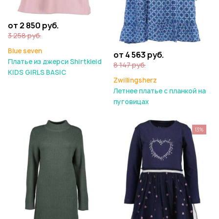
от 2 850 руб.
3 258 руб.
Blue seven
от 4 563 руб.
Платье из джерси Shirtkleid
8 147 руб.
KIDS GIRLS BASIC
Zwillingsherz
Летнее платье с планкой на
пуговицах
13%