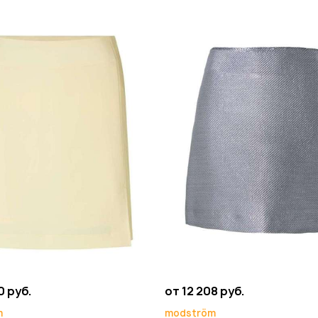
0 руб.
от 12 208 руб.
m
modström