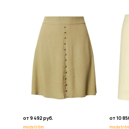
от 9 492 руб.
от 10 85
modström
modströ