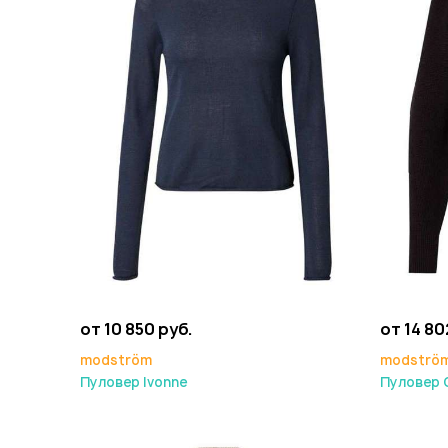
от 10 850 руб.
от 14 80
modström
modströ
Пуловер Ivonne
Пуловер 