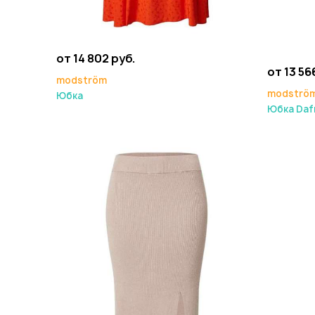
от 14 802 руб.
от 13 56
modström
modströ
Юбка
Юбка Daf