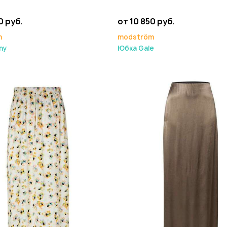
0 руб.
от 10 850 руб.
m
modström
ny
Юбка Gale