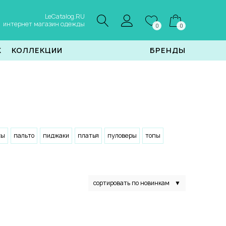
LeCatalog.RU
интернет магазин одежды
0
0
Ж
КОЛЛЕКЦИИ
БРЕНДЫ
сы
пальто
пиджаки
платья
пуловеры
топы
сортировать по новинкам
▼