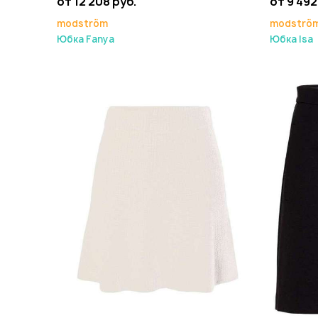
от 12 208 руб.
от 9 492
modström
modströ
Юбка Fanya
Юбка Isa