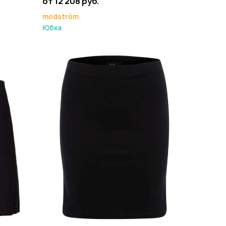
от 12 208 руб.
modström
Юбка