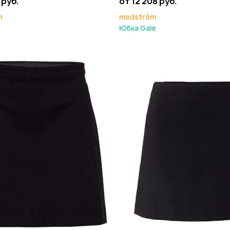
 руб.
от 12 208 руб.
m
modström
Юбка Gale