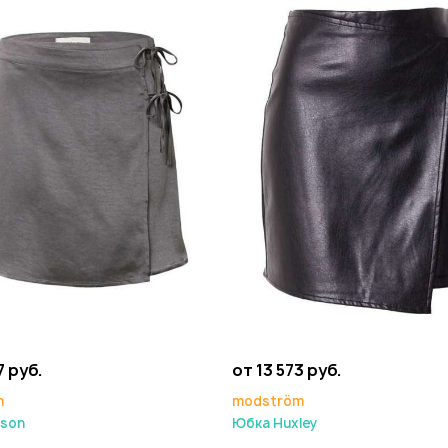
7 руб.
от 13 573 руб.
m
modström
son
Юбка Huxley