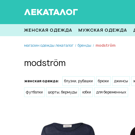
ЛЕКАТАЛОГ
ЖЕНСКАЯ ОДЕЖДА
МУЖСКАЯ ОДЕЖДА
магазин одежды лекаталог
бренды
modström
/
/
modström
женская одежда:
блузки, рубашки
брюки
джинсы
футболки
шорты, бермуды
юбки
для беременных