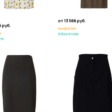
от 13 566 руб.
6 руб.
modström
m
Юбка Kindle
ne