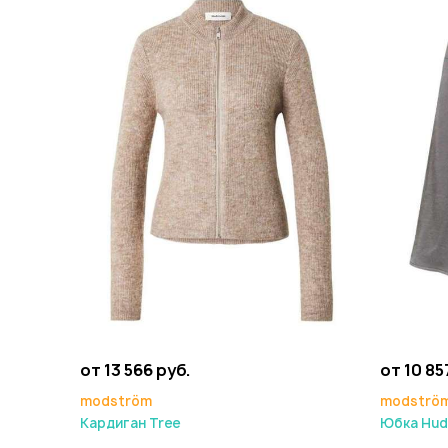
от 13 566 руб.
от 10 85
modström
modströ
Кардиган Tree
Юбка Hud