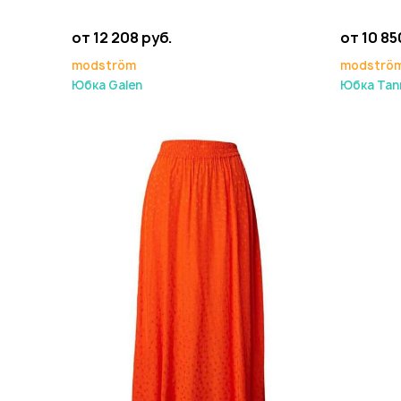
от 12 208 руб.
от 10 85
modström
modströ
Юбка Galen
Юбка Tan