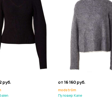
2 руб.
от 16 160 руб.
m
modström
Galen
Пуловер Kane