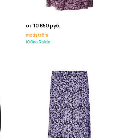
от 10 850 руб.
modström
Юбка Raida