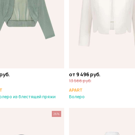
 руб.
от 9 496 руб.
13 566 руб.
T
APART
олеро из блестящей пряжи
Болеро
26%