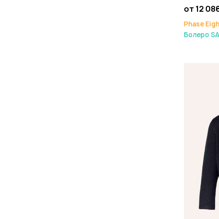
от 12 08
Phase Eig
Болеро S