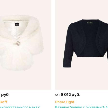
 руб.
от 8 012 руб.
bkoff
Phase Eight
з искусственного меха с
Вязаное болеро с рукавами 3/4