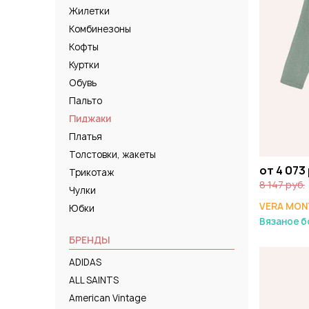
Жилетки
Комбинезоны
Кофты
Куртки
Обувь
Пальто
Пиджаки
Платья
Толстовки, жакеты
от 4 073
Трикотаж
8 147 руб.
Чулки
VERA MON
Юбки
Вязаное б
БРЕНДЫ
ADIDAS
ALL SAINTS
American Vintage