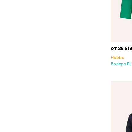
от 28 518
Hobbs
Болеро EL