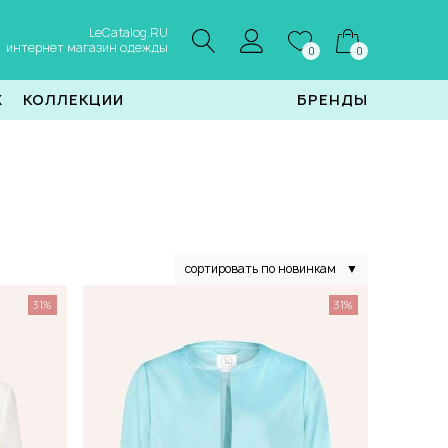
LeCatalog.RU
интернет магазин одежды
0
0
Ж
КОЛЛЕКЦИИ
БРЕНДЫ
сортировать по новинкам
▼
31%
31%