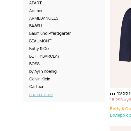
APART
Armani
ARMEDANGELS
BA&SH
Baum und Pferdgarten
BEAUMONT
Betty & Co
BETTY BARCLAY
BOSS
by Aylin Koenig
Calvin Klein
Cartoon
от 12 221
показать все
16 295 руб
Betty & Co
Болеро с 