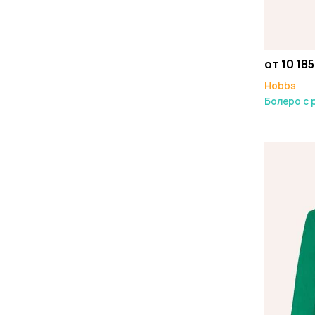
от 10 185
Hobbs
Болеро с 