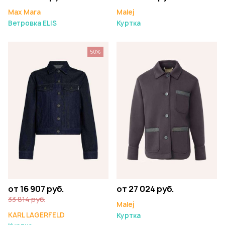
Max Mara
Malej
Ветровка ELIS
Куртка
50%
от 16 907 руб.
от 27 024 руб.
33 814 руб.
Malej
KARL LAGERFELD
Куртка