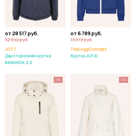
от 28 517 руб.
от 6 789 руб.
32 592 руб.
13 573 руб.
JOTT
TheJoggConcept
Двусторонняя куртка
Куртка JCFAI
BANGKOK 2.0
31%
57%