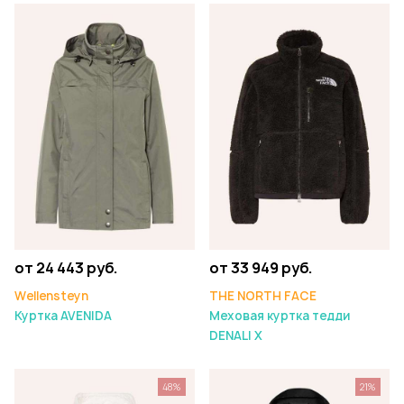
от 24 443 руб.
от 33 949 руб.
Wellensteyn
THE NORTH FACE
Куртка AVENIDA
Меховая куртка тедди
DENALI X
48%
21%