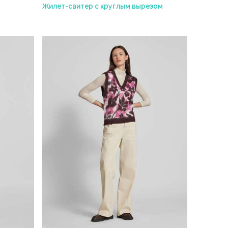
Жилет-свитер с круглым вырезом