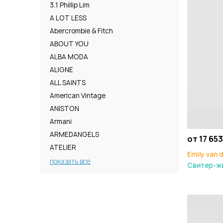
3.1 Phillip Lim
A LOT LESS
Abercrombie & Fitch
ABOUT YOU
ALBA MODA
ALIGNE
ALL SAINTS
American Vintage
ANISTON
Armani
ARMEDANGELS
от 17 653
ATELIER
Emily van 
показать все
Свитер-жи