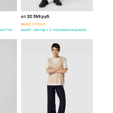
от 20 369 руб.
MARC O'POLO
ом Finn
жилет-свитер с V-образным вырезом