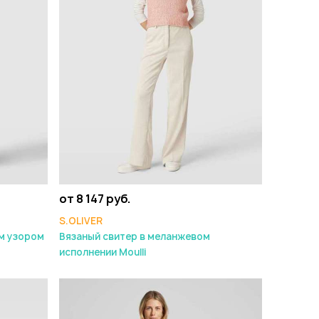
от 8 147 руб.
S.OLIVER
м узором
Вязаный свитер в меланжевом
исполнении Moulli