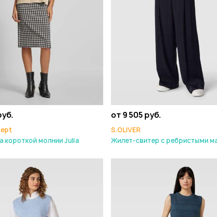
руб.
от 9 505 руб.
cept
S.OLIVER
а короткой молнии Julia
Жилет-свитер с ребристыми м