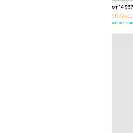
от 14 937
STEFANEL
жилет-сви