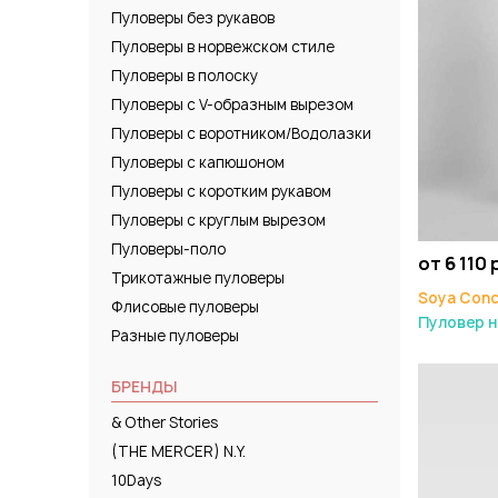
Пуловеры без рукавов
Пуловеры в норвежском стиле
Пуловеры в полоску
Пуловеры с V-образным вырезом
Пуловеры с воротником/Водолазки
Пуловеры с капюшоном
Пуловеры с коротким рукавом
Пуловеры с круглым вырезом
Пуловеры-поло
от 6 110 
Трикотажные пуловеры
Soya Con
Флисовые пуловеры
Пуловер н
Разные пуловеры
БРЕНДЫ
& Other Stories
(THE MERCER) N.Y.
10Days