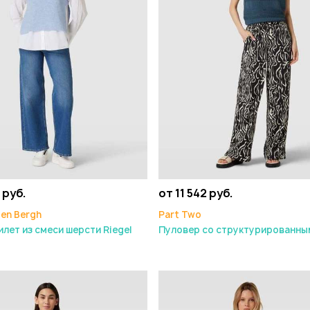
 руб.
от 11 542 руб.
den Bergh
Part Two
лет из смеси шерсти Riegel
Пуловер со структурированны