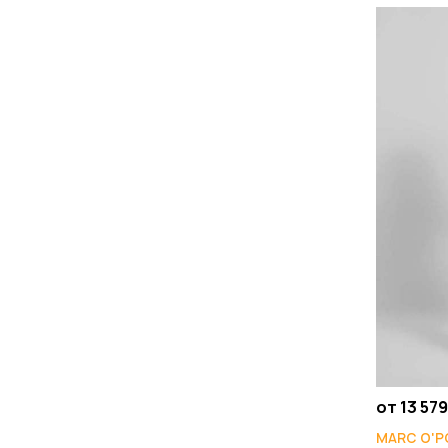
от 13 579
MARC O'P