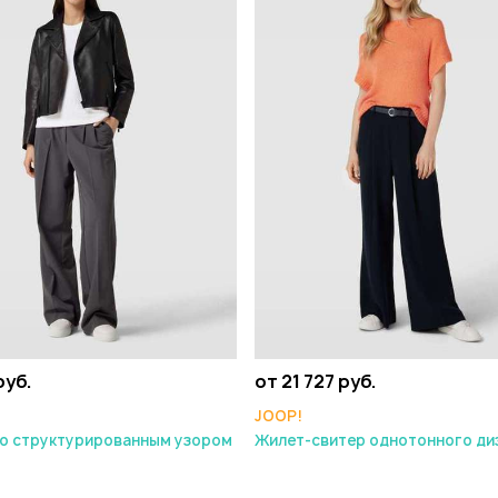
руб.
от 21 727 руб.
JOOP!
со структурированным узором
Жилет-свитер однотонного ди