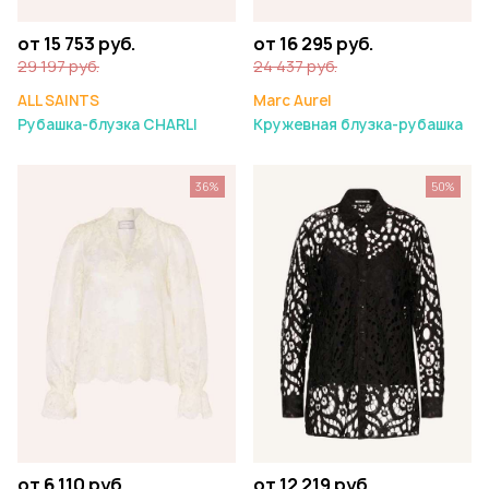
от 15 753 руб.
от 16 295 руб.
29 197 руб.
24 437 руб.
ALL SAINTS
Marc Aurel
Рубашка-блузка CHARLI
Кружевная блузка-рубашка
36%
50%
от 6 110 руб.
от 12 219 руб.