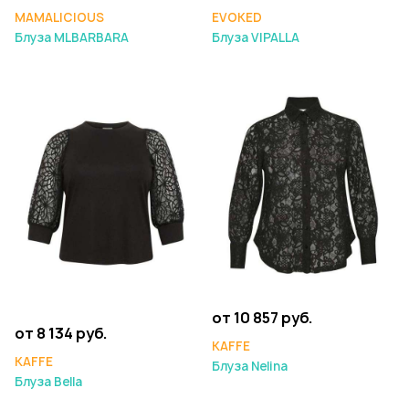
MAMALICIOUS
EVOKED
Блуза MLBARBARA
Блуза VIPALLA
от 10 857 руб.
от 8 134 руб.
KAFFE
KAFFE
Блуза Nelina
Блуза Bella