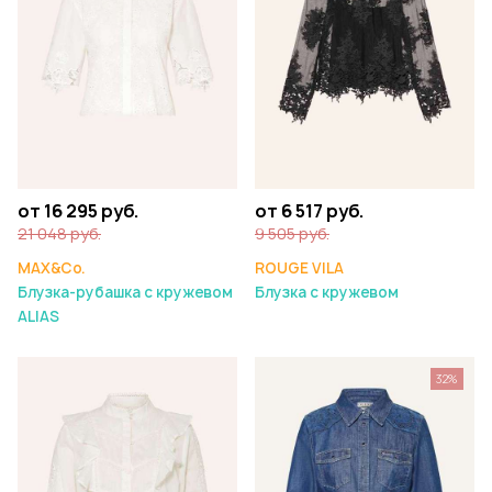
от 16 295 руб.
от 6 517 руб.
21 048 руб.
9 505 руб.
MAX&Co.
ROUGE VILA
Блузка-рубашка с кружевом
Блузка с кружевом
ALIAS
32%