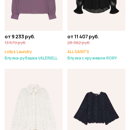
от 9 233 руб.
от 11 407 руб.
13 579 руб.
28 382 руб.
Lollys Laundry
ALL SAINTS
Блузка-рубашка VALERIELL
Блузка с кружевом RORY