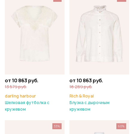
от 10 863 руб.
от 10 863 руб.
13 579 руб.
16 289 руб.
darling harbour
Rich & Royal
Шелковая футболка с
Блузка с дырочным
кружевом
кружевом
33%
60%