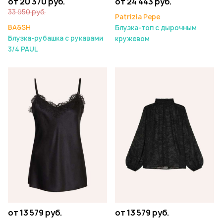
от 20 370 руб.
от 24 443 руб.
33 950 руб.
Patrizia Pepe
BA&SH
Блузка-топ с дырочным
Блузка-рубашка с рукавами
кружевом
3/4 PAUL
от 13 579 руб.
от 13 579 руб.