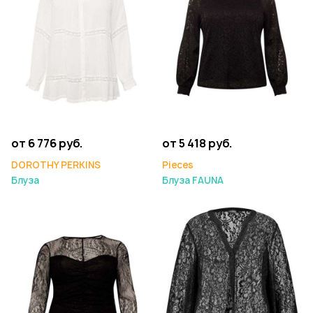
от 6 776 руб.
от 5 418 руб.
DOROTHY PERKINS
Pieces
Блуза
Блуза FAUNA