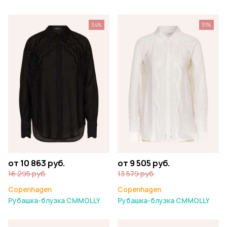
34%
31%
от 10 863 руб.
от 9 505 руб.
16 295 руб.
13 579 руб.
Copenhagen
Copenhagen
Рубашка-блузка CMMOLLY
Рубашка-блузка CMMOLLY