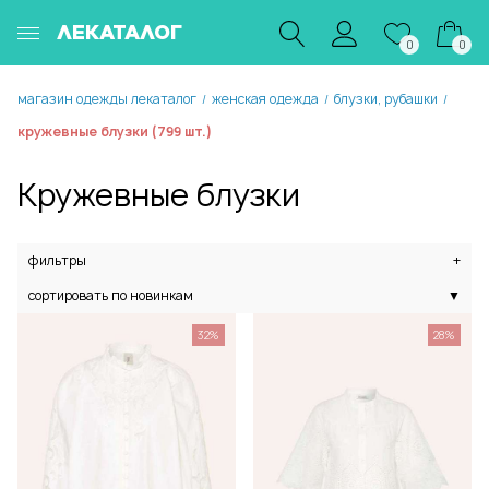
ЛЕКАТАЛОГ
0
0
магазин одежды лекаталог
женская одежда
блузки, рубашки
/
/
/
кружевные блузки (799 шт.)
Кружевные блузки
фильтры
+
сортировать по новинкам
▼
32%
28%