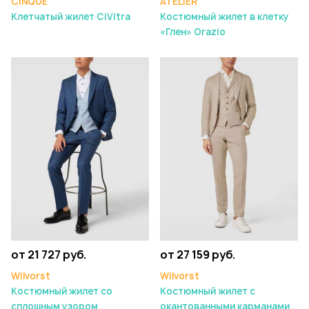
CINQUE
ATELIER
Клетчатый жилет CiVitra
Костюмный жилет в клетку
«Глен» Orazio
от 21 727 руб.
от 27 159 руб.
Wilvorst
Wilvorst
Костюмный жилет со
Костюмный жилет с
сплошным узором
окантованными карманами