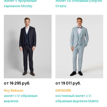
Жилет с прорезным
Жилет со сплошным узором
карманом Mosley
Orazio
от 16 295 руб.
от 19 011 руб.
Roy Robson
DRYKORN
жилет с V-образным
костюмный жилет с V-
вырезом
образным вырезом Malmo