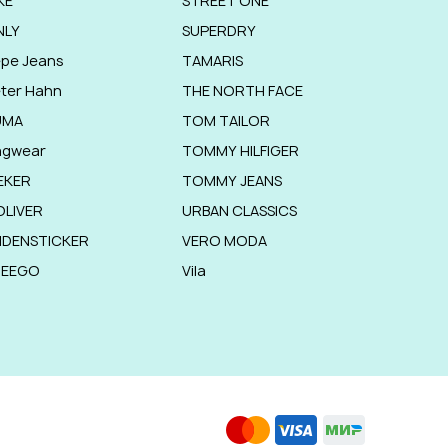
KE
STREET ONE
NLY
SUPERDRY
pe Jeans
TAMARIS
ter Hahn
THE NORTH FACE
UMA
TOM TAILOR
agwear
TOMMY HILFIGER
EKER
TOMMY JEANS
OLIVER
URBAN CLASSICS
IDENSTICKER
VERO MODA
HEEGO
Vila