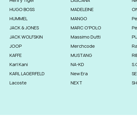
Henry Tiger
LASCANA
NI
HUGO BOSS
MADELEINE
O
HUMMEL
MANGO
Pe
JACK & JONES
MARC O'POLO
Pe
JACK WOLFSKIN
Massimo Dutti
P
JOOP
Merchcode
R
KAFFE
MUSTANG
RI
Karl Kani
NA-KD
S.
KARL LAGERFELD
New Era
SE
Lacoste
NEXT
S