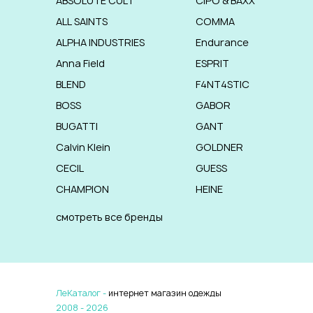
ABSOLUTE CULT
CIPO & BAXX
ALL SAINTS
COMMA
ALPHA INDUSTRIES
Endurance
Anna Field
ESPRIT
BLEND
F4NT4STIC
BOSS
GABOR
BUGATTI
GANT
Calvin Klein
GOLDNER
CECIL
GUESS
CHAMPION
HEINE
смотреть все бренды
ЛеКаталог -
интернет магазин одежды
2008 - 2026