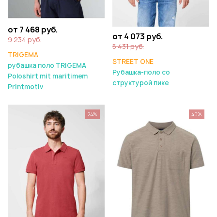
от 7 468 руб.
от 4 073 руб.
9 234 руб.
5 431 руб.
TRIGEMA
STREET ONE
рубашка поло TRIGEMA
Рубашка-поло со
Poloshirt mit maritimem
структурой пике
Printmotiv
24%
40%