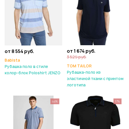
от 1 674 руб.
от 8 554 руб.
3 529 руб.
Babista
TOM TAILOR
Рубашка поло в стиле
Рубашка-поло из
колор-блок Poloshirt JENZO
эластичной ткани с принтом
логотипа
44%
17%