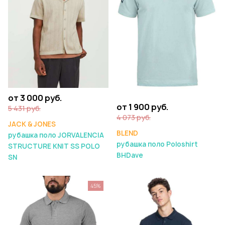
от 3 000 руб.
от 1 900 руб.
5 431 руб.
4 073 руб.
JACK & JONES
BLEND
рубашка поло JORVALENCIA
рубашка поло Poloshirt
STRUCTURE KNIT SS POLO
BHDave
SN
45%