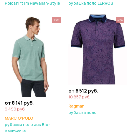
рубашка поло LERROS
Poloshirt im Hawaiian-Style
15%
41%
от 6 512 руб.
10 857 руб.
от 8 141 руб.
Ragman
9 499 руб.
рубашка поло
MARC O'POLO
рубашка поло aus Bio-
Baumwolle