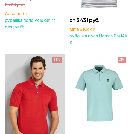
6 789 руб.
Casamoda
от 5 431 руб.
рубашка поло Polo-Shirt
gestreift
Alife & Kickin
рубашка поло Herren PaulAK
Z
36%
21%