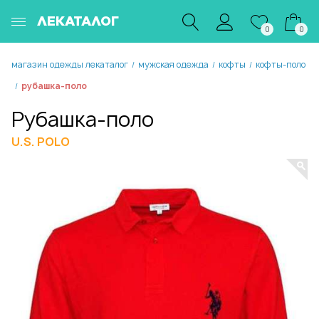
ЛЕКАТАЛОГ
0
0
магазин одежды лекаталог
мужская одежда
кофты
кофты-поло
/
/
/
рубашка-поло
/
Рубашка-поло
U.S. POLO