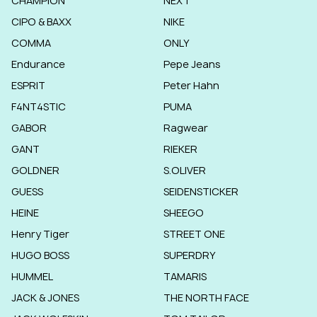
CHAMPION
NEXT
CIPO & BAXX
NIKE
COMMA
ONLY
Endurance
Pepe Jeans
ESPRIT
Peter Hahn
F4NT4STIC
PUMA
GABOR
Ragwear
GANT
RIEKER
GOLDNER
S.OLIVER
GUESS
SEIDENSTICKER
HEINE
SHEEGO
Henry Tiger
STREET ONE
HUGO BOSS
SUPERDRY
HUMMEL
TAMARIS
JACK & JONES
THE NORTH FACE