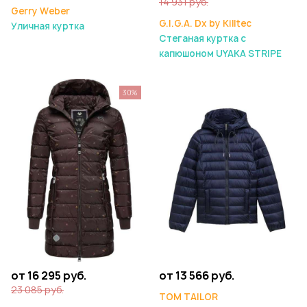
14 931 руб.
Gerry Weber
G.I.G.A. Dx by Killtec
Уличная куртка
Стеганая куртка с
капюшоном UYAKA STRIPE
30%
от 16 295 руб.
от 13 566 руб.
23 085 руб.
TOM TAILOR