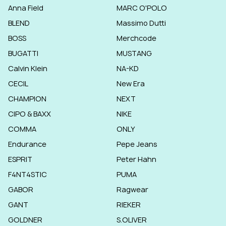
Anna Field
MARC O'POLO
BLEND
Massimo Dutti
BOSS
Merchcode
BUGATTI
MUSTANG
Calvin Klein
NA-KD
CECIL
New Era
CHAMPION
NEXT
CIPO & BAXX
NIKE
COMMA
ONLY
Endurance
Pepe Jeans
ESPRIT
Peter Hahn
F4NT4STIC
PUMA
GABOR
Ragwear
GANT
RIEKER
GOLDNER
S.OLIVER