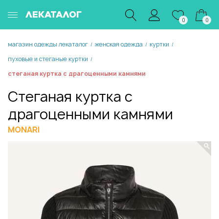
ЛЕКАТАЛОГ
0
0
магазин одежды лекаталог
женская одежда
куртки
/
/
/
пуховые и стеганые куртки
/
стеганая куртка с драгоценными камнями
Стеганая куртка с
драгоценными камнями
MONARI