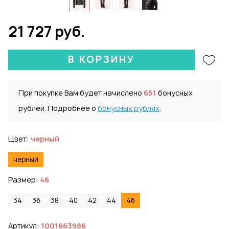
21 727 руб.
В КОРЗИНУ
При покупке Вам будет начислено
651
бонусных
рублей. Подробнее о
бонусных рублях
.
Цвет:
черный
черный
Размер:
46
34
36
38
40
42
44
46
Артикул:
1001663986