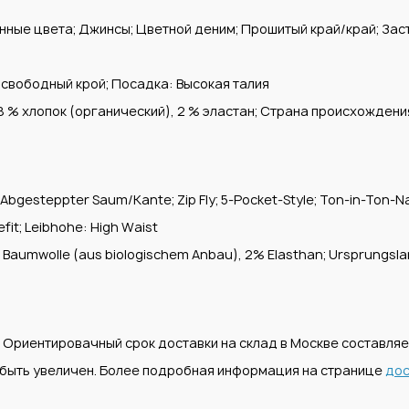
ые цвета; Джинсы; Цветной деним; Прошитый край/край; Засте
 свободный крой; Посадка: Высокая талия
8 % хлопок (органический), 2 % эластан; Страна происхождени
 Abgesteppter Saum/Kante; Zip Fly; 5-Pocket-Style; Ton-in-Ton-Na
fit; Leibhohe: High Waist
8% Baumwolle (aus biologischem Anbau), 2% Elasthan; Ursprungsla
. Ориентировачный срок доставки на склад в Москве составля
т быть увеличен. Более подробная информация на странице
дос