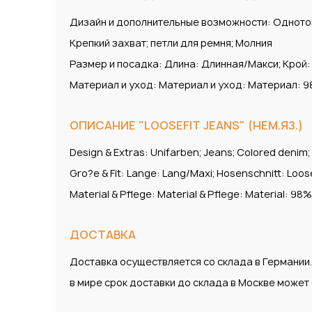
Дизайн и дополнительные возможности: Однотонн
Крепкий захват; петли для ремня; Молния
Размер и посадка: Длина: Длинная/Макси; Крой:
Материал и уход: Материал и уход: Материал: 9
ОПИСАНИЕ "LOOSEFIT JEANS" (НЕМ.ЯЗ.)
Design & Extras: Unifarben; Jeans; Colored denim;
Gro?e & Fit: Lange: Lang/Maxi; Hosenschnitt: Loose
Material & Pflege: Material & Pflege: Material: 9
ДОСТАВКА
Доставка осуществляется со склада в Германии
в мире срок доставки до склада в Москве може