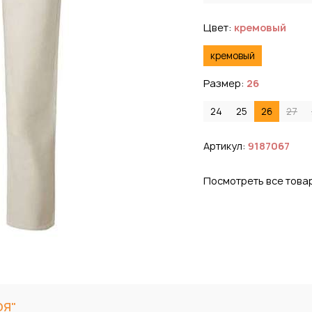
Цвет:
кремовый
кремовый
Размер:
26
24
25
26
27
Артикул:
9187067
Посмотреть все това
ОЯ"