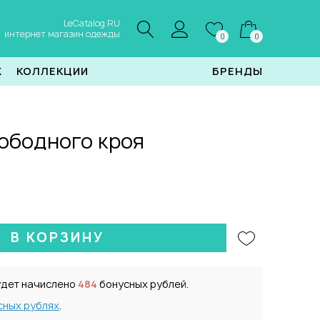
LeCatalog.RU
интернет магазин одежды
0
0
Ж
КОЛЛЕКЦИИ
БРЕНДЫ
ободного кроя
В КОРЗИНУ
удет начислено
484
бонусных рублей.
сных рублях
.