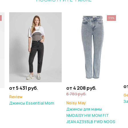
%
39%
от
от 5 431 руб.
от 4 208 руб.
6 789 руб.
Ge
Review
З
Noisy May
Джинсы Essential Mom
Джинсы для мамы
NMDAISY HW MOM FIT
JEAN AZ393LB FWD NOOS