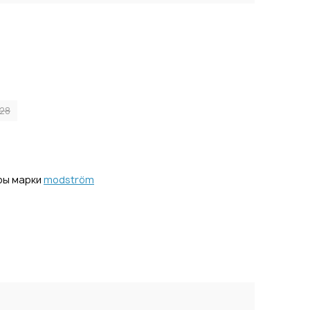
28
ры марки
modström