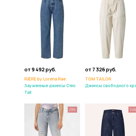
от 9 492 руб.
от 7 326 руб.
RÆRE by Lorena Rae
TOM TAILOR
Зауженные джинсы Cleo
Джинсы свободного кр
Tall
29%
34