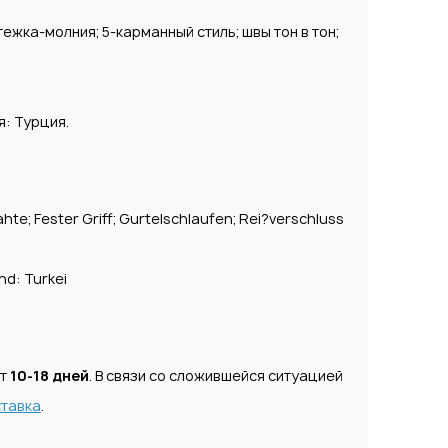
жка-молния; 5-карманный стиль; швы тон в тон;
я: Турция.
hte; Fester Griff; Gurtelschlaufen; Rei?verschluss
nd: Turkei
ет
10-18 дней
. В связи со сложившейся ситуацией
тавка
.