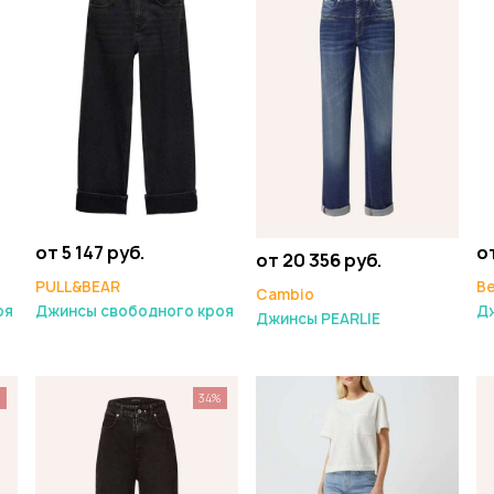
от 5 147 руб.
от
от 20 356 руб.
PULL&BEAR
Be
Cambio
оя
Джинсы свободного кроя
Д
Джинсы PEARLIE
%
34%