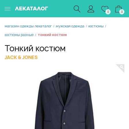
ЛЕКАТАЛОГ
0
0
магазин одежды лекаталог
мужская одежда
костюмы
/
/
/
костюмы разные
тонкий костюм
/
Тонкий костюм
JACK & JONES