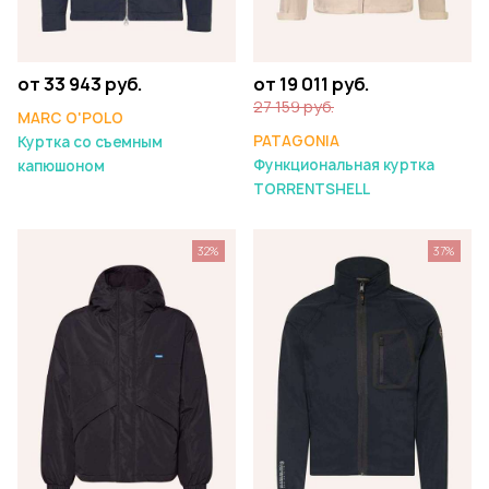
от 33 943 руб.
от 19 011 руб.
27 159 руб.
MARC O'POLO
PATAGONIA
Куртка со съемным
Функциональная куртка
капюшоном
TORRENTSHELL
32%
37%