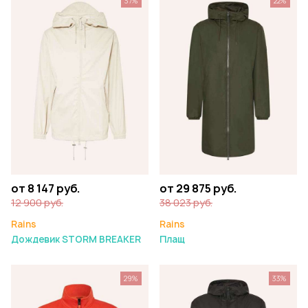
37%
22%
от 8 147 руб.
от 29 875 руб.
12 900 руб.
38 023 руб.
Rains
Rains
Дождевик STORM BREAKER
Плащ
29%
33%