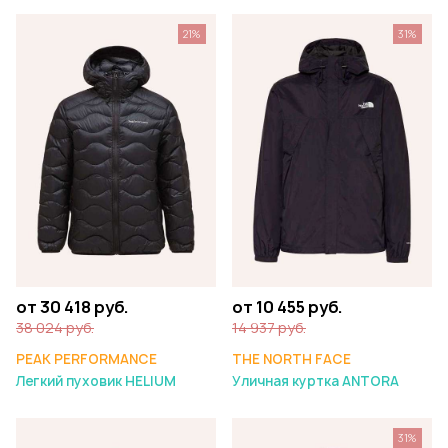
21%
31%
от 30 418 руб.
от 10 455 руб.
38 024 руб.
14 937 руб.
PEAK PERFORMANCE
THE NORTH FACE
Легкий пуховик HELIUM
Уличная куртка ANTORA
31%