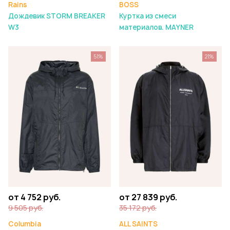
Rains
BOSS
Дождевик STORM BREAKER
Куртка из смеси
W3
материалов. MAYNER
51%
21%
от 4 752 руб.
от 27 839 руб.
9 505 руб.
35 172 руб.
Columbia
ALL SAINTS