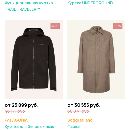
Функциональная куртка
Куртка UNDERGROUND
TRAIL TRAVELER™
49%
50%
от 23 899 руб.
от 30 555 руб.
46 171 руб.
60 974 руб.
PATAGONIA
Boggi Milano
Куртка для беговых лыж
Парка