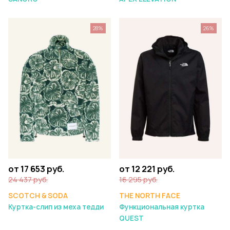
28%
26%
от 17 653 руб.
от 12 221 руб.
24 437 руб.
16 295 руб.
SCOTCH & SODA
THE NORTH FACE
Куртка-слип из меха тедди
Функциональная куртка
QUEST