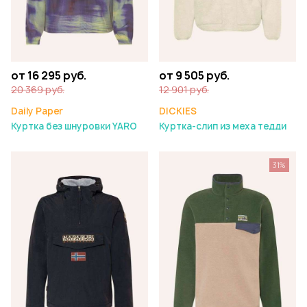
от 16 295 руб.
от 9 505 руб.
20 369 руб.
12 901 руб.
Daily Paper
DICKIES
Куртка без шнуровки YARO
Куртка-слип из меха тедди
31%