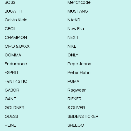
BOSS
Merchcode
BUGATTI
MUSTANG
Calvin Klein
NA-KD
CECIL
New Era
CHAMPION
NEXT
CIPO & BAXX
NIKE
COMMA
ONLY
Endurance
Pepe Jeans
ESPRIT
Peter Hahn
F4NT4STIC
PUMA
GABOR
Ragwear
GANT
RIEKER
GOLDNER
S.OLIVER
GUESS
SEIDENSTICKER
HEINE
SHEEGO