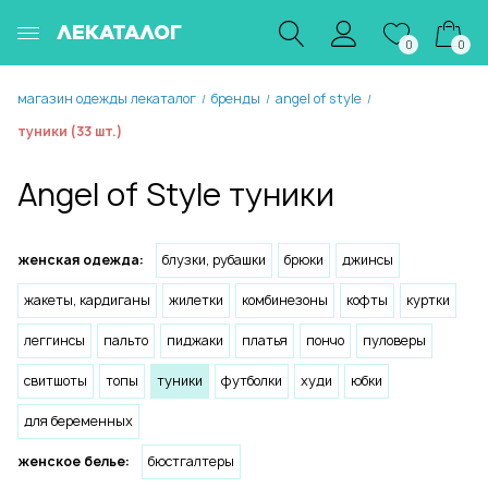
ЛЕКАТАЛОГ
0
0
магазин одежды лекаталог
бренды
angel of style
/
/
/
туники (33 шт.)
Angel of Style туники
женская одежда:
блузки, рубашки
брюки
джинсы
жакеты, кардиганы
жилетки
комбинезоны
кофты
куртки
леггинсы
пальто
пиджаки
платья
пончо
пуловеры
свитшоты
топы
туники
футболки
худи
юбки
для беременных
женское белье:
бюстгалтеры