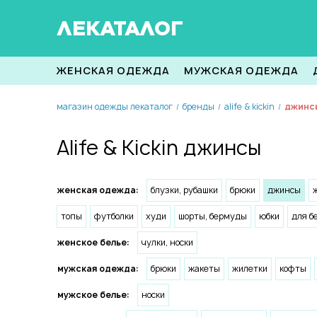
ЛЕКАТАЛОГ
ЖЕНСКАЯ ОДЕЖДА
МУЖСКАЯ ОДЕЖДА
магазин одежды лекаталог
бренды
alife & kickin
джинсы
/
/
/
Alife & Kickin джинсы
женская одежда:
блузки, рубашки
брюки
джинсы
топы
футболки
худи
шорты, бермуды
юбки
для б
женское белье:
чулки, носки
мужская одежда:
брюки
жакеты
жилетки
кофты
мужское белье:
носки