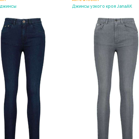
 джинсы
Джинсы узкого кроя JanaAK