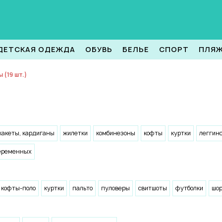
ДЕТСКАЯ ОДЕЖДА
ОБУВЬ
БЕЛЬЕ
СПОРТ
ПЛЯ
 (19 шт.)
жакеты, кардиганы
жилетки
комбинезоны
кофты
куртки
леггин
еременных
кофты-поло
куртки
пальто
пуловеры
свитшоты
футболки
шо