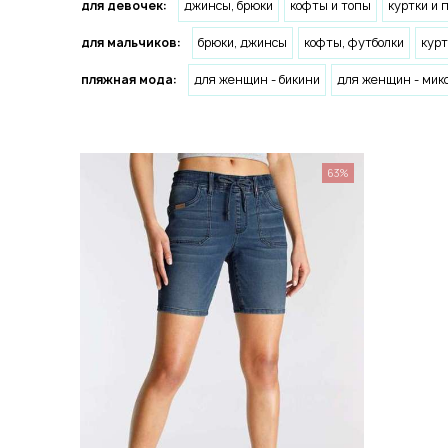
для девочек:
джинсы, брюки
кофты и топы
куртки и 
для мальчиков:
брюки, джинсы
кофты, футболки
курт
пляжная мода:
для женщин - бикини
для женщин - мик
63%