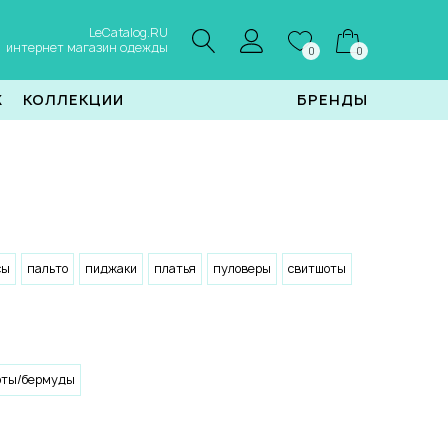
LeCatalog.RU
интернет магазин одежды
0
0
Ж
КОЛЛЕКЦИИ
БРЕНДЫ
сы
пальто
пиджаки
платья
пуловеры
свитшоты
рты/бермуды