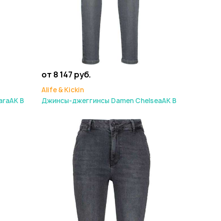
от 8 147 руб.
Alife & Kickin
araAK B
Джинсы-джеггинсы Damen ChelseaAK B