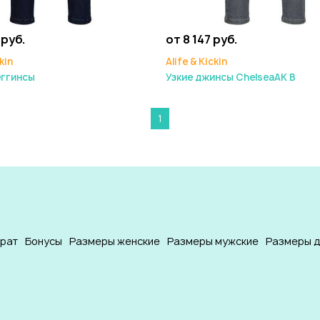
 руб.
от 8 147 руб.
kin
Alife & Kickin
еггинсы
Узкие джинсы ChelseaAK B
1
врат
Бонусы
Размеры женские
Размеры мужские
Размеры д