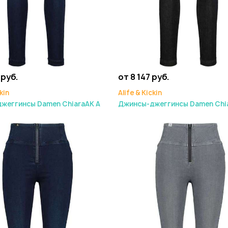
 руб.
от 8 147 руб.
kin
Alife & Kickin
жеггинсы Damen ChiaraAK A
Джинсы-джеггинсы Damen Chi