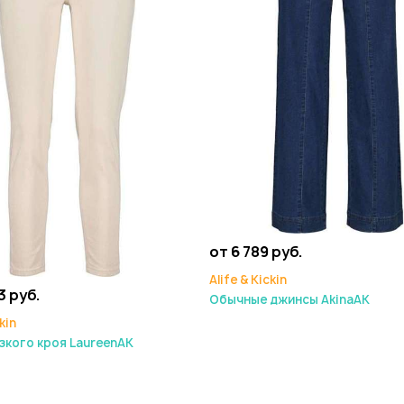
от 6 789 руб.
Alife & Kickin
3 руб.
Обычные джинсы AkinaAK
kin
зкого кроя LaureenAK