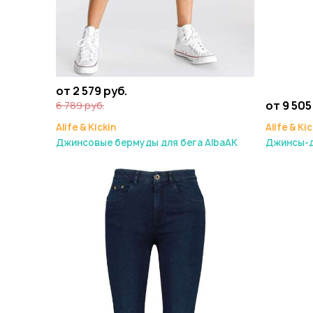
от 2 579 руб.
от 9 505
6 789 руб.
Alife & Kickin
Alife & Kic
Джинсовые бермуды для бега AlbaAK
Джинсы-д