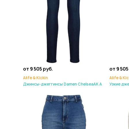
от 9 505 руб.
от 9 505
Alife & Kickin
Alife & Kic
Джинсы-джеггинсы Damen ChelseaAK A
Узкие дж