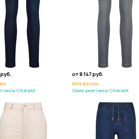
 руб.
от 8 147 руб.
kin
Alife & Kickin
еггинсы ChiaraAK
Узкие джеггинсы ChiaraAK