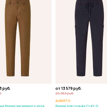
3 руб.
от 13 579 руб.
б.
20 363 руб.
ALBERTO
ые брюки зауженного кроя
Брюки для гольфа CLAY-G