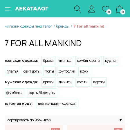
ЛЕКАТАЛОГ
0
0
магазин одежды лекаталог
бренды
7 for all mankind
/
/
7 FOR ALL MANKIND
женская одежда:
брюки
джинсы
комбинезоны
куртки
платья
свитшоты
топы
футболки
юбки
мужская одежда:
брюки
джинсы
кофты
куртки
футболки
шорты/бермуды
пляжная мода:
для женщин - одежда
сортировать по новинкам
▼