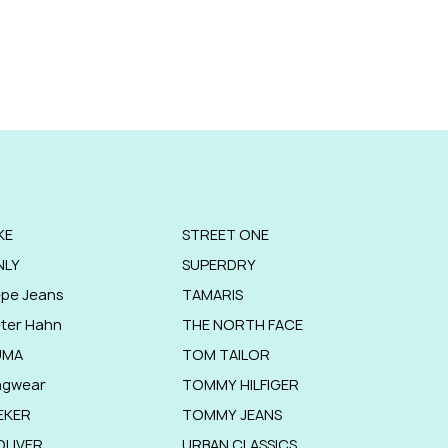
KE
STREET ONE
NLY
SUPERDRY
pe Jeans
TAMARIS
ter Hahn
THE NORTH FACE
UMA
TOM TAILOR
agwear
TOMMY HILFIGER
EKER
TOMMY JEANS
OLIVER
URBAN CLASSICS