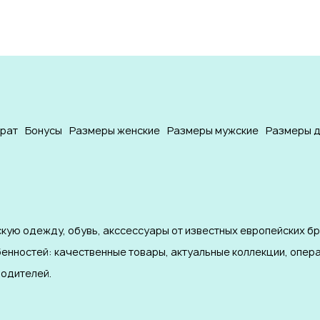
врат
Бонусы
Размеры женские
Размеры мужские
Размеры д
кую одежду, обувь, акссессуары от известных европейских б
бенностей: качественные товары, актуальные коллекции, опер
одителей.