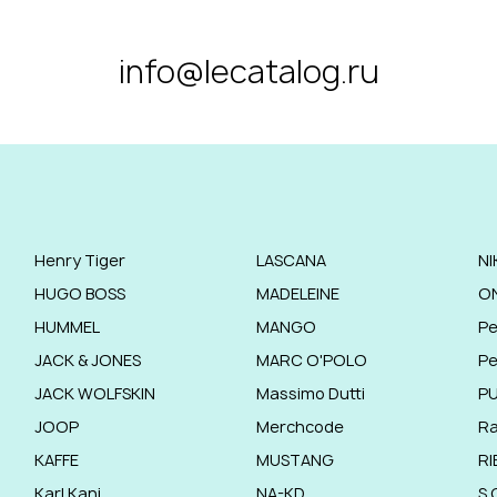
info@lecatalog.ru
Henry Tiger
LASCANA
NI
HUGO BOSS
MADELEINE
O
HUMMEL
MANGO
Pe
JACK & JONES
MARC O'POLO
Pe
JACK WOLFSKIN
Massimo Dutti
P
JOOP
Merchcode
R
KAFFE
MUSTANG
RI
Karl Kani
NA-KD
S.