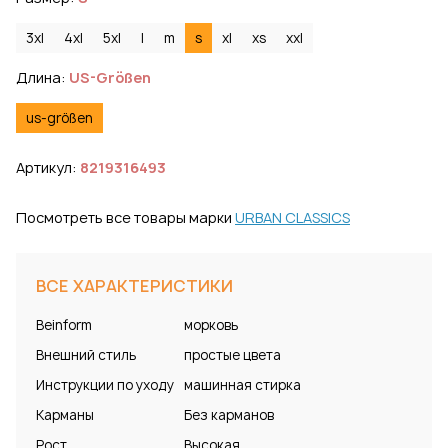
3xl
4xl
5xl
l
m
s
xl
xs
xxl
Длина:
US-Größen
us-größen
Артикул:
8219316493
Посмотреть все товары марки
URBAN CLASSICS
ВСЕ ХАРАКТЕРИСТИКИ
Beinform
морковь
Внешний стиль
простые цвета
Инструкции по уходу
машинная стирка
Карманы
Без карманов
Рост
Высокая