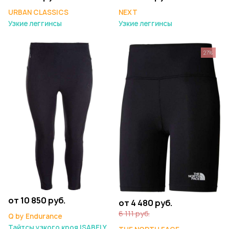
URBAN CLASSICS
NEXT
Узкие леггинсы
Узкие леггинсы
27%
от 10 850 руб.
от 4 480 руб.
6 111 руб.
Q by Endurance
Тайтсы узкого кроя ISABELY