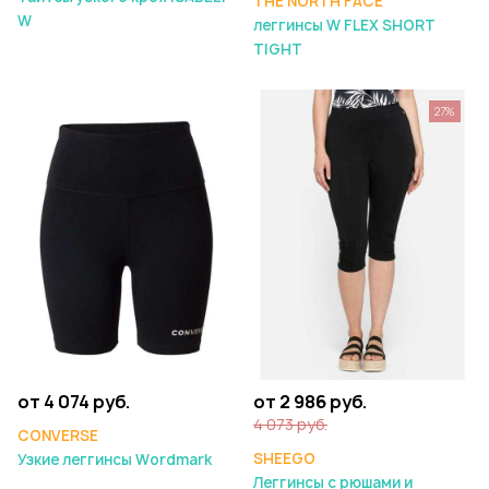
THE NORTH FACE
W
леггинсы W FLEX SHORT
TIGHT
27%
от 4 074 руб.
от 2 986 руб.
4 073 руб.
CONVERSE
SHEEGO
Узкие леггинсы Wordmark
Леггинсы с рюшами и