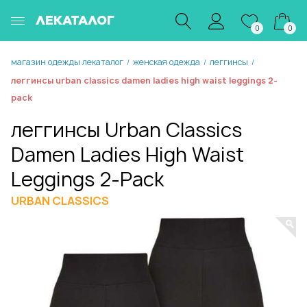
ЛЕКАТАЛОГ
0
0
магазин одежды лекаталог
женская одежда
леггинсы
/
/
/
леггинсы urban classics damen ladies high waist leggings 2-
pack
леггинсы Urban Classics
Damen Ladies High Waist
Leggings 2-Pack
URBAN CLASSICS