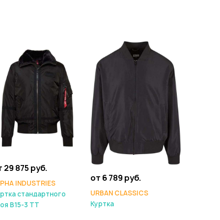
т 29 875 руб.
от 6 789 руб.
LPHA INDUSTRIES
URBAN CLASSICS
ртка стандартного
Куртка
оя B15-3 TT