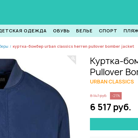
ДЕТСКАЯ ОДЕЖДА
ОБУВЬ
БЕЛЬЕ
СПОРТ
ПЛЯ
беры
куртка-бомбер urban classics herren pullover bomber jacket
/
Куртка-бом
Pullover B
URBAN CLASSICS
8 147 руб.
-21%
6 517 руб.