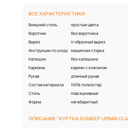
ВСЕ ХАРАКТЕРИСТИКИ
Внешний стиль
простые цвета
Воротник
без воротника
Вырез
V-образный вырез
Инструкции по уходу
машинная стирка
Капюшон
без капюшона
Карманы
карман с клапаном
Рукав
длинный рукав
Состав материала
100% полиэстер
Стиль
повседневный
Форма
негабаритный
ОПИСАНИЕ "КУРТКА-БОМБЕР URBAN CLAS