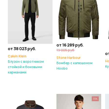
от 16 289 руб.
от 38 023 руб.
19 005 руб.
от
Calvin Klein
Stone Harbour
H
Блузон с воротником
Бомбер с капюшоном
Ку
стойкой и боковыми
Hoobo
карманами
15%