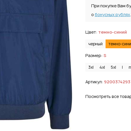
При покупке Вам б
о
бонусных рублях
.
Цвет:
темно-синий
черный
темно-син
Размер:
S
3xl
4xl
5xl
l
Артикул:
9200374293
Посмотреть все това