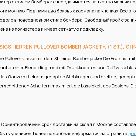
витер с стилем бомбера: спереди имеется лацкан на молнии по
ки и молнию. Под ними два боковых кармана на кнопках. Все эт
одоле в повседневном стиле бомбера. Свободный крой с зани
ена из полиэстера и имеет сетчатую подкладку.
S HERREN PULLOVER BOMBER JACKET«, (1 ST.), OHN
he Pullover-Jacke mit dem Stil einer Bomberjacke: Die Front ist m
 unter einer Blende liegt und mit Druckknopfen und Rei?verschlu
 das Ganze mit einem gerippten Stehkragen und breiten, gerippt
erschnittenen Schultern maximiert die Lassigkeit des Designs. D
. Ориентировачный срок доставки на склад в Москве составля
т быть увеличен. Более подробная информация на странице
дос