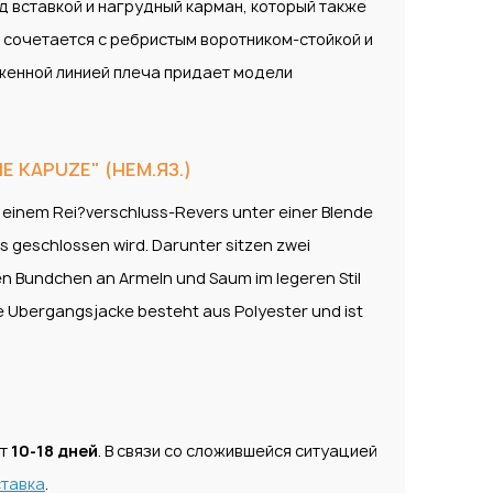
д вставкой и нагрудный карман, который также
о сочетается с ребристым воротником-стойкой и
женной линией плеча придает модели
E KAPUZE" (НЕМ.ЯЗ.)
it einem Rei?verschluss-Revers unter einer Blende
ss geschlossen wird. Darunter sitzen zwei
en Bundchen an Armeln und Saum im legeren Stil
ie Ubergangsjacke besteht aus Polyester und ist
ет
10-18 дней
. В связи со сложившейся ситуацией
тавка
.