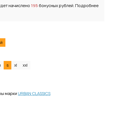
удет начислено
195
бонусных рублей. Подробнее
ий
m
s
xl
xxl
ры марки
URBAN CLASSICS