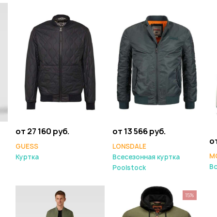
от 27 160 руб.
от 13 566 руб.
о
GUESS
LONSDALE
M
Куртка
Всесезонная куртка
Вс
Poolstock
15%