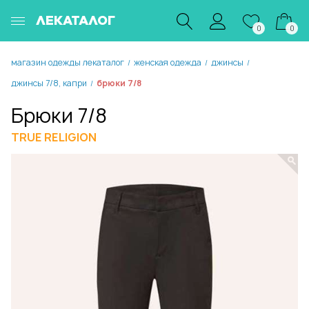
ЛЕКАТАЛОГ
0
0
магазин одежды лекаталог
женская одежда
джинсы
/
/
/
джинсы 7/8, капри
брюки 7/8
/
Брюки 7/8
TRUE RELIGION