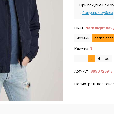
При покупке Вам б
о
бонусных рублях
.
Цвет:
dark night nav
черный
dark night 
Размер:
S
l
m
s
xl
xxl
Артикул:
8990726917
Посмотреть все това