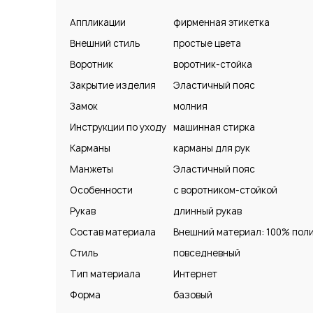
Аппликации
фирменная этикетка
Внешний стиль
простые цвета
Воротник
воротник-стойка
Закрытие изделия
Эластичный пояс
Замок
молния
Инструкции по уходу
машинная стирка
Карманы
карманы для рук
Манжеты
Эластичный пояс
Особенности
с воротником-стойкой
Рукав
длинный рукав
Состав материала
Внешний материал: 100% пол
Стиль
повседневный
Тип материала
Интернет
Форма
базовый