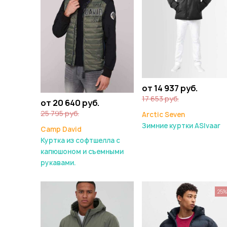
от 14 937 руб.
17 653 руб.
от 20 640 руб.
25 795 руб.
Arctic Seven
Зимние куртки ASIvaar
Camp David
Куртка из софтшелла с
капюшоном и съемными
рукавами.
25