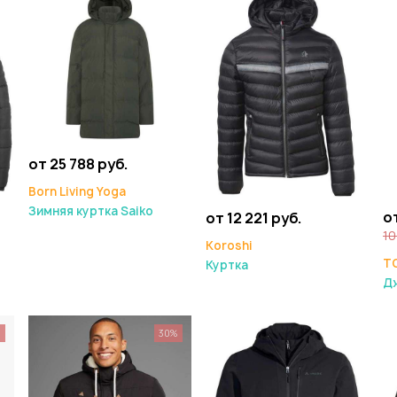
от 25 788 руб.
Born Living Yoga
Зимняя куртка Saiko
о
от 12 221 руб.
10
Koroshi
T
Куртка
Д
%
30%