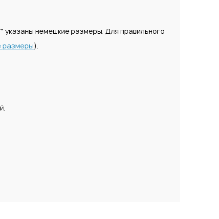
T
" указаны немецкие размеры. Для правильного
е размеры
).
й.