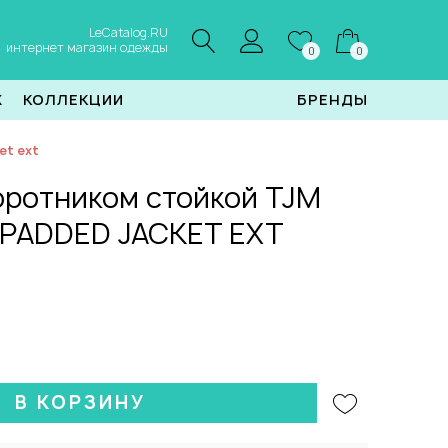
LeCatalog.RU
интернет магазин одежды
0
0
Ж
КОЛЛЕКЦИИ
БРЕНДЫ
et ext
оротником стойкой TJM
 PADDED JACKET EXT
В КОРЗИНУ