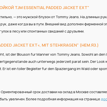
ЙКОЙ TJM ESSENTIAL PADDED JACKET EXT"
стильно, — это мужской блузон от Tommy Jeans. На длинных рук
рук, даже когда вы в пути. Внешний вид дополнен фирменной э
гулок в лесу или спонтанных свиданий с друзьями.
DDED JACKET EXT«, MIT STEHKRAGEN" (НЕМ.ЯЗ.)
eht, ist der Blouson fur Manner von Tommy Jeans. Sowohl an den
Wertgegenstande auch unterwegs jederzeit parat sein. Der Look 
t. Er ist ein toller Begleiter fur den Spaziergang im Wald oder 
. Ориентировачный срок доставки на склад в Москве составля
т быть увеличен. Более подробная информация на странице
дос