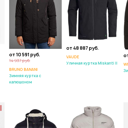
от 48 887 руб.
от 10 591 руб.
от
VAUDE
14 937 руб.
Уличная куртка Miskanti II
Wh
BRUNO BANANI
Зи
Зимняя куртка с
капюшоном
%