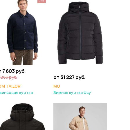
31%
т 7 603 руб.
от 31 227 руб.
 863 руб.
MO
OM TAILOR
Зимняя куртка Ucy
жинсовая куртка