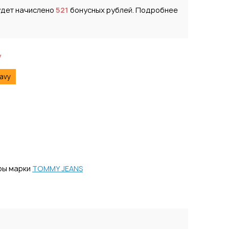
удет начислено
521
бонусных рублей. Подробнее
y
navy
ры марки
TOMMY JEANS