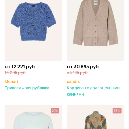
от 12 221 руб.
от 30 895 руб.
16 295 руб.
44 135 руб.
Monari
sandro
Трикотажная рубашка
Кардиган с драгоценными
камнями
24%
33%