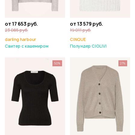
от 17 653 руб.
от 13 579 руб.
23 085 руб.
19 011 руб.
darling harbour
CINQUE
Свитер с кашемиром
Полундер CIOLIVI
50%
27%