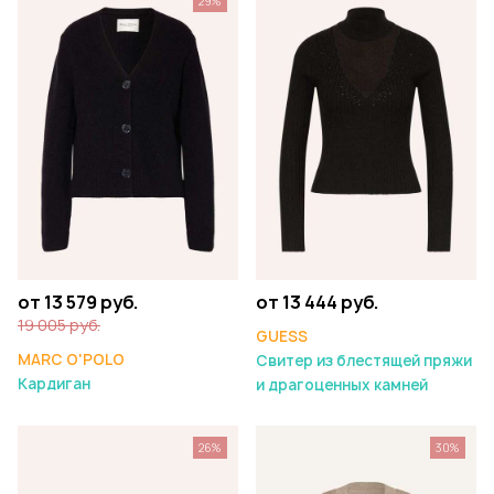
29%
от 13 579 руб.
от 13 444 руб.
19 005 руб.
GUESS
MARC O'POLO
Свитер из блестящей пряжи
Кардиган
и драгоценных камней
26%
30%