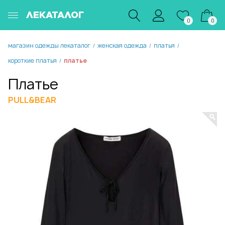
ЛЕКАТАЛОГ
0
0
магазин одежды лекаталог
женская одежда
платья
/
/
/
короткие платья
платье
/
Платье
PULL&BEAR