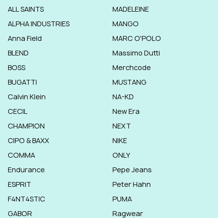
ALL SAINTS
MADELEINE
ALPHA INDUSTRIES
MANGO
Anna Field
MARC O'POLO
BLEND
Massimo Dutti
BOSS
Merchcode
BUGATTI
MUSTANG
Calvin Klein
NA-KD
CECIL
New Era
CHAMPION
NEXT
CIPO & BAXX
NIKE
COMMA
ONLY
Endurance
Pepe Jeans
ESPRIT
Peter Hahn
F4NT4STIC
PUMA
GABOR
Ragwear