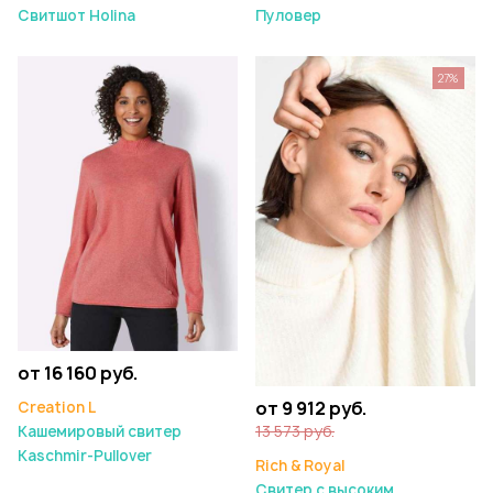
Свитшот Holina
Пуловер
27%
от 16 160 руб.
от 9 912 руб.
Creation L
13 573 руб.
Кашемировый свитер
Kaschmir-Pullover
Rich & Royal
Свитер с высоким