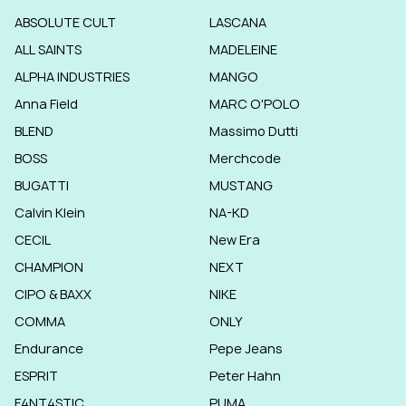
ABSOLUTE CULT
LASCANA
ALL SAINTS
MADELEINE
ALPHA INDUSTRIES
MANGO
Anna Field
MARC O'POLO
BLEND
Massimo Dutti
BOSS
Merchcode
BUGATTI
MUSTANG
Calvin Klein
NA-KD
CECIL
New Era
CHAMPION
NEXT
CIPO & BAXX
NIKE
COMMA
ONLY
Endurance
Pepe Jeans
ESPRIT
Peter Hahn
F4NT4STIC
PUMA