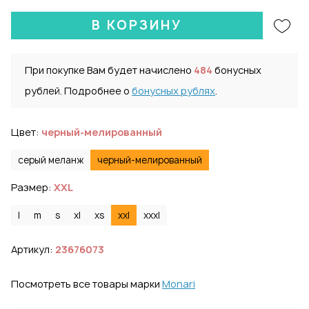
В КОРЗИНУ
При покупке Вам будет начислено
484
бонусных
рублей. Подробнее о
бонусных рублях
.
Цвет:
черный-мелированный
серый меланж
черный-мелированный
Размер:
XXL
l
m
s
xl
xs
xxl
xxxl
Артикул:
23676073
Посмотреть все товары марки
Monari