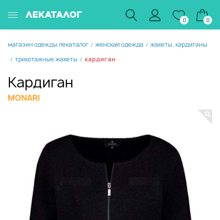
ЛЕКАТАЛОГ
0
0
магазин одежды лекаталог
женская одежда
жакеты, кардиганы
/
/
трикотажные жакеты
кардиган
/
/
Кардиган
MONARI