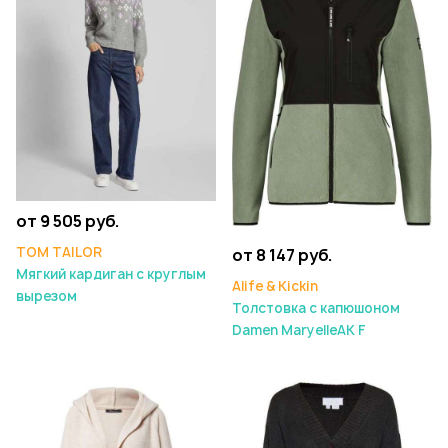
от 9 505 руб.
TOM TAILOR
от 8 147 руб.
Мягкий кардиган с круглым
Alife & Kickin
вырезом
Толстовка с капюшоном
Damen MaryelleAK F