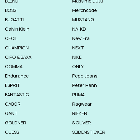
BLEND
Massimo Dutti
BOSS
Merchcode
BUGATTI
MUSTANG
Calvin Klein
NA-KD
CECIL
New Era
CHAMPION
NEXT
CIPO & BAXX
NIKE
COMMA
ONLY
Endurance
Pepe Jeans
ESPRIT
Peter Hahn
F4NT4STIC
PUMA
GABOR
Ragwear
GANT
RIEKER
GOLDNER
S.OLIVER
GUESS
SEIDENSTICKER