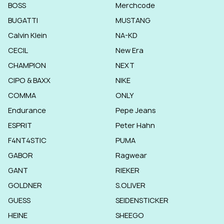
BOSS
Merchcode
BUGATTI
MUSTANG
Calvin Klein
NA-KD
CECIL
New Era
CHAMPION
NEXT
CIPO & BAXX
NIKE
COMMA
ONLY
Endurance
Pepe Jeans
ESPRIT
Peter Hahn
F4NT4STIC
PUMA
GABOR
Ragwear
GANT
RIEKER
GOLDNER
S.OLIVER
GUESS
SEIDENSTICKER
HEINE
SHEEGO