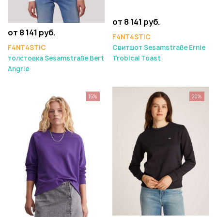
от 8 141 руб.
от 8 141 руб.
F4NT4STIC
F4NT4STIC
Свитшот Sesamstraße Ernie
толстовка Sesamstraße Bert
Trobical Toast
Angrie
15%
20%