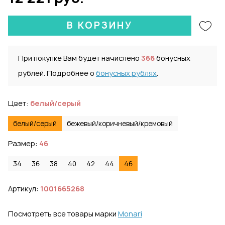
В КОРЗИНУ
При покупке Вам будет начислено
366
бонусных
рублей. Подробнее о
бонусных рублях
.
Цвет:
белый/серый
белый/серый
бежевый/коричневый/кремовый
Размер:
46
34
36
38
40
42
44
46
Артикул:
1001665268
Посмотреть все товары марки
Monari