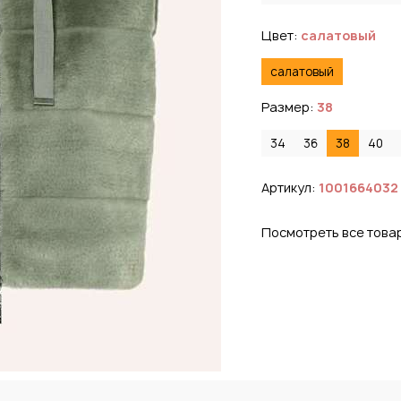
Цвет:
салатовый
салатовый
Размер:
38
34
36
38
40
Артикул:
1001664032
Посмотреть все това