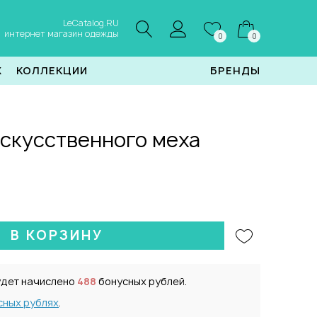
LeCatalog.RU
интернет магазин одежды
0
0
Ж
КОЛЛЕКЦИИ
БРЕНДЫ
искусственного меха
В КОРЗИНУ
удет начислено
488
бонусных рублей.
сных рублях
.