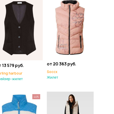
от 20 363 руб.
 13 579 руб.
Soccx
rling harbour
Жилет
лейзер-жилет
44%