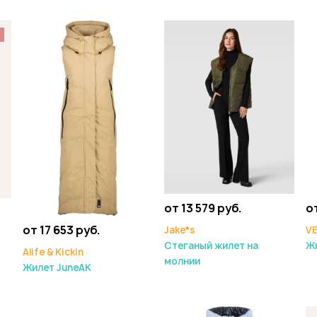
%
от 13 579 руб.
от
от 17 653 руб.
Jake*s
V
Стеганый жилет на
Жи
Alife & Kickin
молнии
Жилет JuneAK