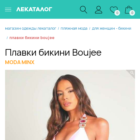
ЛЕКАТАЛОГ
0
0
магазин одежды лекаталог
пляжная мода
для женщин - бикини
/
/
плавки бикини boujee
/
Плавки бикини Boujee
MODA MINX