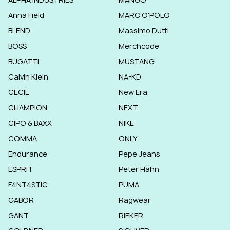
Anna Field
MARC O'POLO
BLEND
Massimo Dutti
BOSS
Merchcode
BUGATTI
MUSTANG
Calvin Klein
NA-KD
CECIL
New Era
CHAMPION
NEXT
CIPO & BAXX
NIKE
COMMA
ONLY
Endurance
Pepe Jeans
ESPRIT
Peter Hahn
F4NT4STIC
PUMA
GABOR
Ragwear
GANT
RIEKER