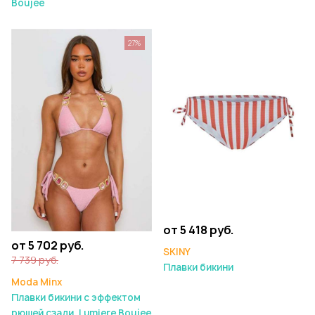
Boujee
27%
от 5 418 руб.
от 5 702 руб.
SKINY
7 739 руб.
Плавки бикини
Moda Minx
Плавки бикини с эффектом
рюшей сзади. Lumiere Boujee