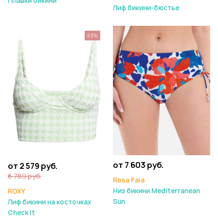
Плавки бикини
Лиф бикини-бюстье
63%
от 7 603 руб.
от 2 579 руб.
6 789 руб.
Rosa Faia
Низ бикини Mediterranean
ROXY
Sun
Лиф бикини на косточках
Check It