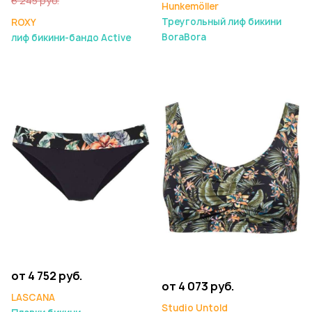
6 245 руб.
Hunkemöller
Треугольный лиф бикини
ROXY
BoraBora
лиф бикини-бандо Active
от 4 752 руб.
от 4 073 руб.
LASCANA
Studio Untold