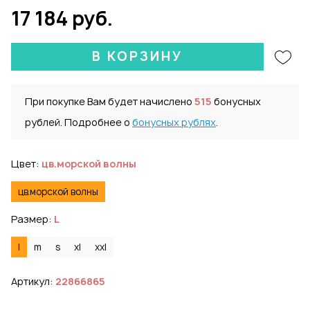
17 184 руб.
В КОРЗИНУ
При покупке Вам будет начислено
515
бонусных
рублей. Подробнее о
бонусных рублях
.
Цвет:
цв.морской волны
цв.морской волны
Размер:
L
l
m
s
xl
xxl
Артикул:
22866865