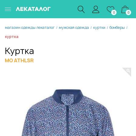
ЛЕКАТАЛОГ
0
0
магазин одежды лекаталог
мужская одежда
куртки
бомберы
/
/
/
/
куртка
Куртка
MO ATHLSR