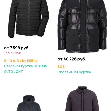
от 7 598 руб.
13 573 руб.
от 40 726 руб.
G.I.G.A. Dx by Killtec
Стеганая куртка GS 6 MN
SOS
QLTD JCKT
Спортивная куртка