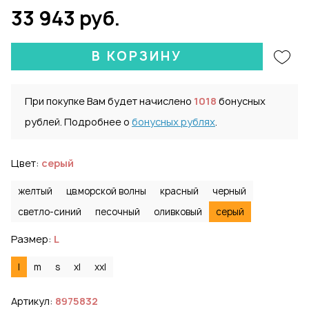
33 943 руб.
В КОРЗИНУ
При покупке Вам будет начислено
1018
бонусных
рублей. Подробнее о
бонусных рублях
.
Цвет:
серый
желтый
цв.морской волны
красный
черный
светло-синий
песочный
оливковый
серый
Размер:
L
l
m
s
xl
xxl
Артикул:
8975832