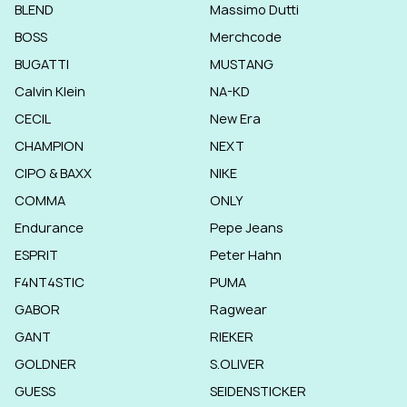
BLEND
Massimo Dutti
BOSS
Merchcode
BUGATTI
MUSTANG
Calvin Klein
NA-KD
CECIL
New Era
CHAMPION
NEXT
CIPO & BAXX
NIKE
COMMA
ONLY
Endurance
Pepe Jeans
ESPRIT
Peter Hahn
F4NT4STIC
PUMA
GABOR
Ragwear
GANT
RIEKER
GOLDNER
S.OLIVER
GUESS
SEIDENSTICKER