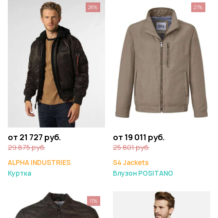
28%
27%
от 21 727 руб.
от 19 011 руб.
29 875 руб.
25 801 руб.
ALPHA INDUSTRIES
S4 Jackets
Куртка
Блузон POSITANO
11%