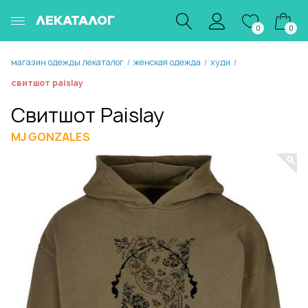
ЛЕКАТАЛОГ
0
0
магазин одежды лекаталог
женская одежда
худи
/
/
/
свитшот paislay
Свитшот Paislay
MJ GONZALES