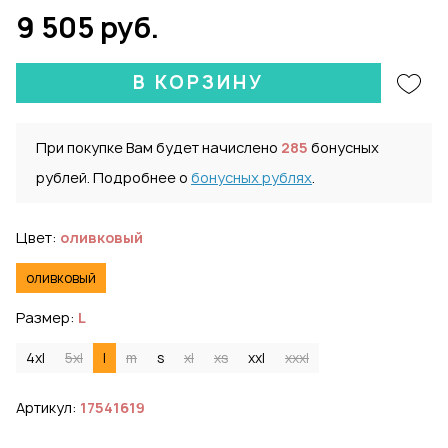
9 505 руб.
В КОРЗИНУ
При покупке Вам будет начислено
285
бонусных
рублей. Подробнее о
бонусных рублях
.
Цвет:
оливковый
оливковый
Размер:
L
4xl
5xl
l
m
s
xl
xs
xxl
xxxl
Артикул:
17541619