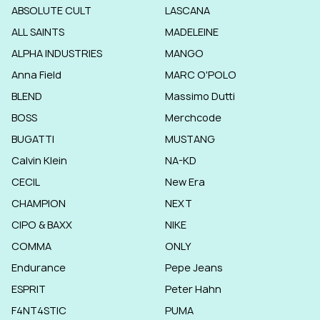
ABSOLUTE CULT
LASCANA
ALL SAINTS
MADELEINE
ALPHA INDUSTRIES
MANGO
Anna Field
MARC O'POLO
BLEND
Massimo Dutti
BOSS
Merchcode
BUGATTI
MUSTANG
Calvin Klein
NA-KD
CECIL
New Era
CHAMPION
NEXT
CIPO & BAXX
NIKE
COMMA
ONLY
Endurance
Pepe Jeans
ESPRIT
Peter Hahn
F4NT4STIC
PUMA