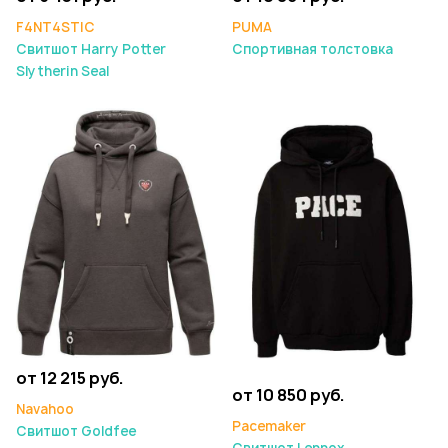
F4NT4STIC
PUMA
Свитшот Harry Potter
Спортивная толстовка
Slytherin Seal
от 12 215 руб.
от 10 850 руб.
Navahoo
Pacemaker
Свитшот Goldfee
Свитшот Lennox