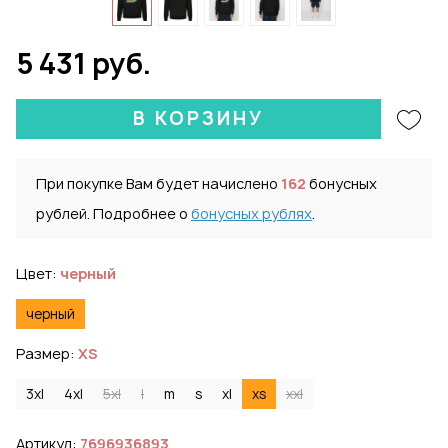
5 431 руб.
В КОРЗИНУ
При покупке Вам будет начислено
162
бонусных
рублей. Подробнее о
бонусных рублях
.
Цвет:
черный
черный
Размер:
XS
3xl
4xl
5xl
l
m
s
xl
xs
xxl
Артикул:
7696936893