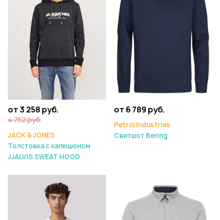
от 3 258 руб.
от 6 789 руб.
4 752 руб.
Petrol Industries
JACK & JONES
Свитшот Bering
Толстовка с капюшоном
JJALVIS SWEAT HOOD