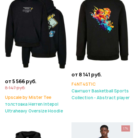
от 8 141 руб.
от 5 566 руб.
F4NT4STIC
8 147 руб.
Свитшот Basketball Sports
Upscale by Mister Tee
Collection - Abstract player
толстовка Herren Intepol
Ultraheavy Oversize Hoodie
17%