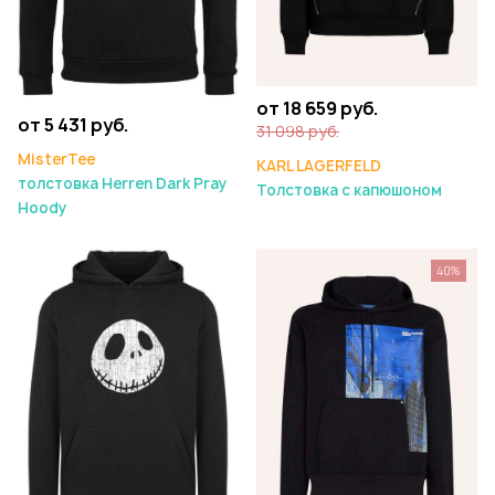
от 18 659 руб.
от 5 431 руб.
31 098 руб.
MisterTee
KARL LAGERFELD
толстовка Herren Dark Pray
Толстовка с капюшоном
Hoody
40%