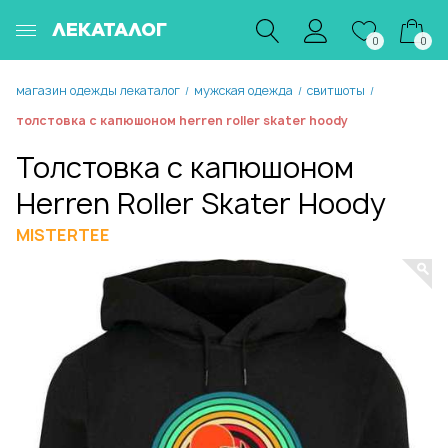
ЛЕКАТАЛОГ
0
0
магазин одежды лекаталог
мужская одежда
свитшоты
/
/
/
толстовка с капюшоном herren roller skater hoody
Толстовка с капюшоном
Herren Roller Skater Hoody
MISTERTEE