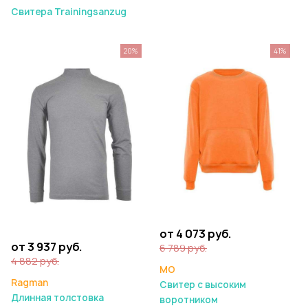
Свитера Trainingsanzug
20%
41%
от 4 073 руб.
от 3 937 руб.
6 789 руб.
4 882 руб.
MO
Ragman
Свитер с высоким
Длинная толстовка
воротником