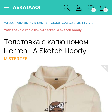
ЛЕКАТАЛОГ
0
0
магазин одежды лекаталог
мужская одежда
свитшоты
/
/
/
толстовка с капюшоном herren la sketch hoody
Толстовка с капюшоном
Herren LA Sketch Hoody
MISTERTEE