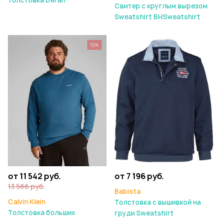
толстовка Deran
Свитер с круглым вырезом
Sweatshirt BHSweatshirt
15%
от 11 542 руб.
от 7 196 руб.
13 566 руб.
Babista
Calvin Klein
Толстовка с вышивкой на
Толстовка больших
груди Sweatshirt