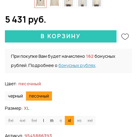
5 431 руб.
В КОРЗИНУ
При покупке Вам будет начислено
162
бонусных
рублей. Подробнее о
бонусных рублях
.
Цвет:
песочный
черный
песочный
Размер:
XL
3xl
4xl
5xl
l
m
s
xl
xs
xxl
Артикул:
9545886393