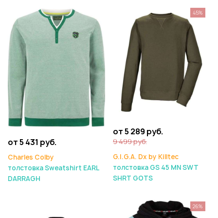
45%
от 5 289 руб.
9 499 руб.
от 5 431 руб.
G.I.G.A. Dx by Killtec
Charles Colby
толстовка GS 45 MN SWT
толстовка Sweatshirt EARL
SHRT GOTS
DARRAGH
26%