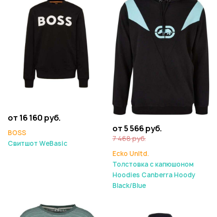
от 16 160 руб.
от 5 566 руб.
BOSS
7 468 руб.
Свитшот WeBasic
Ecko Unltd.
Толстовка с капюшоном
Hoodies Canberra Hoody
Black/Blue