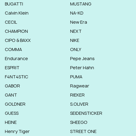
BUGATTI
MUSTANG
Calvin Klein
NA-KD
CECIL
New Era
CHAMPION
NEXT
CIPO & BAXX
NIKE
COMMA
ONLY
Endurance
Pepe Jeans
ESPRIT
Peter Hahn
F4NT4STIC
PUMA
GABOR
Ragwear
GANT
RIEKER
GOLDNER
S.OLIVER
GUESS
SEIDENSTICKER
HEINE
SHEEGO
Henry Tiger
STREET ONE