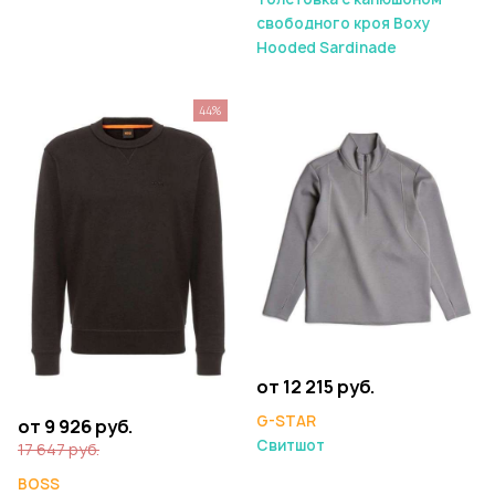
свободного кроя Boxy
Hooded Sardinade
44%
от 12 215 руб.
G-STAR
от 9 926 руб.
Свитшот
17 647 руб.
BOSS