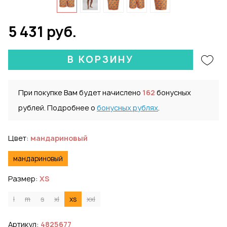
5 431 руб.
В КОРЗИНУ
При покупке Вам будет начислено
162
бонусных
рублей. Подробнее о
бонусных рублях
.
Цвет:
мандариновый
мандариновый
Размер:
XS
l
m
s
xl
xs
xxl
Артикул:
4825677