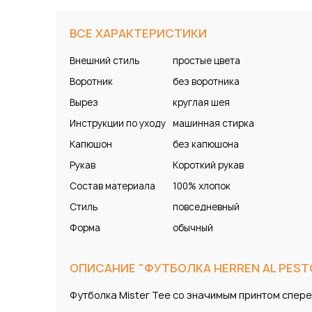
ВСЕ ХАРАКТЕРИСТИКИ
Внешний стиль
простые цвета
Воротник
без воротника
Вырез
круглая шея
Инструкции по уходу
машинная стирка
Капюшон
без капюшона
Рукав
Короткий рукав
Состав материала
100% хлопок
Стиль
повседневный
Форма
обычный
ОПИСАНИЕ "ФУТБОЛКА HERREN AL PEST
Футболка Mister Tee со значимым принтом спер