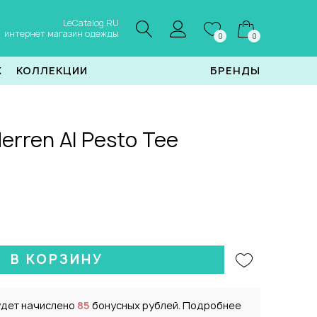
LeCatalog.RU
интернет магазин одежды
0
0
Ж
КОЛЛЕКЦИИ
БРЕНДЫ
erren Al Pesto Tee
В КОРЗИНУ
удет начислено
85
бонусных рублей. Подробнее