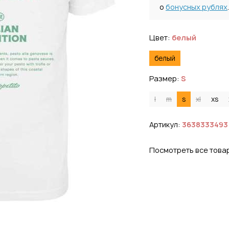
о
бонусных рублях
.
Цвет:
белый
белый
Размер:
S
l
m
s
xl
xs
Артикул:
3638333493
Посмотреть все това