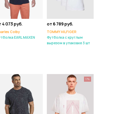
т 4 073 руб.
от 6 789 руб.
arles Colby
TOMMY HILFIGER
утболка EARL MAXEN
Футболка с круглым
вырезом в упаковке 3 шт
17%