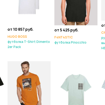
о
от 10 857 руб.
от 5 425 руб.
Ch
HUGO BOSS
F4NT4STIC
ру
футболка T-Shirt Dimento
футболка Pinocchio
вы
2er Pack
H