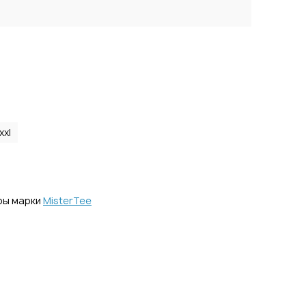
xxl
ры марки
MisterTee