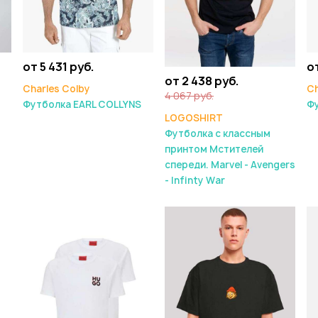
от 5 431 руб.
о
от 2 438 руб.
Charles Colby
Ch
4 067 руб.
Футболка EARL COLLYNS
Ф
LOGOSHIRT
Футболка с классным
принтом Мстителей
спереди. Marvel - Avengers
- Infinty War