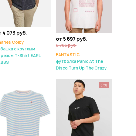
т 4 073 руб.
от 5 697 руб.
arles Colby
6 783 руб.
башка с круглым
F4NT4STIC
резом T-Shirt EARL
футболка Panic At The
EBBS
Disco Turn Up The Crazy
34%