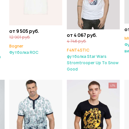
от
от 9 505 руб.
от 4 067 руб.
12 901 руб.
M
4 746 руб.
Ф
Bogner
F4NT4STIC
ви
Футболка ROC
футболка Star Wars
m
Stromtrooper Up To Snow
Good
41%